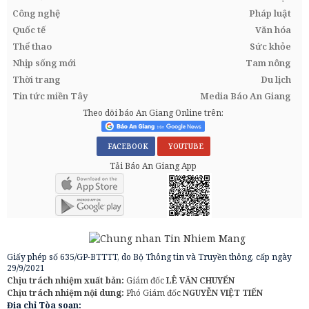
Công nghệ
Pháp luật
Quốc tế
Văn hóa
Thể thao
Sức khỏe
Nhịp sống mới
Tam nông
Thời trang
Du lịch
Tin tức miền Tây
Media Báo An Giang
Theo dõi báo An Giang Online trên:
FACEBOOK
YOUTUBE
Tải Báo An Giang App
Giấy phép số 635/GP-BTTTT, do Bộ Thông tin và Truyền thông, cấp ngày
29/9/2021
Chịu trách nhiệm xuất bản:
Giám đốc
LÊ VĂN CHUYỂN
Chịu trách nhiệm nội dung:
Phó Giám đốc
NGUYỄN VIỆT TIẾN
Địa chỉ Tòa soạn: