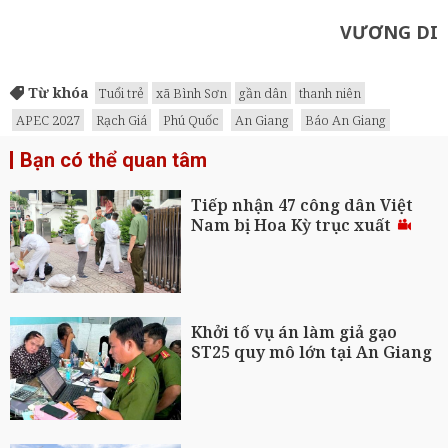
VƯƠNG DI
Từ khóa
Tuổi trẻ
xã Bình Sơn
gần dân
thanh niên
APEC 2027
Rạch Giá
Phú Quốc
An Giang
Báo An Giang
Bạn có thể quan tâm
Tiếp nhận 47 công dân Việt
Nam bị Hoa Kỳ trục xuất
Khởi tố vụ án làm giả gạo
ST25 quy mô lớn tại An Giang