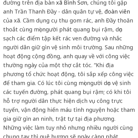
đường trên địa bàn
xã Bình Sơn
, chúng tôi gặp
anh Trần Thanh Đầy - dân quân tự vệ,
đoàn viên
của xã. Cầm dụng cụ thu gom rác, anh Đầy thoăn
thoắt cùng mọi người phát quang bụi rậm, dọn
sạch các điểm tập kết rác ven đường và nhắc
người dân giữ gìn vệ sinh môi trường. Sau những
hoạt động cộng đồng, anh quay về với công việc
thường ngày của một thợ cắt tóc. “Khi địa
phương tổ chức hoạt động, tôi sắp xếp công việc
để tham gia. Có lúc tôi cùng mọi người dọn vệ sinh
các tuyến đường, phát quang bụi rậm; có khi tôi
hỗ trợ người dân thực hiện dịch vụ công trực
tuyến, vận động hiến máu tình nguyện hoặc tham
gia giữ gìn an ninh, trật tự tại địa phương.
Những việc làm tuy nhỏ nhưng nhiều người cùng
chung tay thì quê hương sẽ ngày càng phát