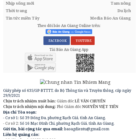
Nhịp sống mới
Tam nông
Thời trang
Du lịch
Tin tức miền Tây
Media Báo An Giang
Theo dõi báo An Giang Online trên:
FACEBOOK
YOUTUBE
Tải Báo An Giang App
Giấy phép số 635/GP-BTTTT, do Bộ Thông tin và Truyền thông, cấp ngày
29/9/2021
Chịu trách nhiệm xuất bản:
Giám đốc
LÊ VĂN CHUYỂN
Chịu trách nhiệm nội dung:
Phó Giám đốc
NGUYỄN VIỆT TIẾN
Địa chỉ Tòa soạn:
- Cơ sở 1: Số 39 Đống Đa, phường Rạch Giá, tỉnh An Giang.
- Cơ sở 2:
Số 16 Mạc Đĩnh Chi, phường Rạch Giá, tỉnh An Giang.
Gửi tin, bài cộng tác qua email:
baoagdientu@gmail.com
Liên hệ quảng cáo: