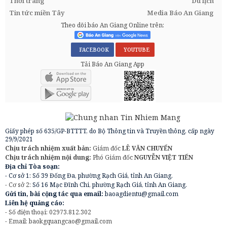
Thời trang
Du lịch
Tin tức miền Tây
Media Báo An Giang
Theo dõi báo An Giang Online trên:
FACEBOOK
YOUTUBE
Tải Báo An Giang App
Giấy phép số 635/GP-BTTTT, do Bộ Thông tin và Truyền thông, cấp ngày
29/9/2021
Chịu trách nhiệm xuất bản:
Giám đốc
LÊ VĂN CHUYỂN
Chịu trách nhiệm nội dung:
Phó Giám đốc
NGUYỄN VIỆT TIẾN
Địa chỉ Tòa soạn:
- Cơ sở 1: Số 39 Đống Đa, phường Rạch Giá, tỉnh An Giang.
- Cơ sở 2:
Số 16 Mạc Đĩnh Chi, phường Rạch Giá, tỉnh An Giang.
Gửi tin, bài cộng tác qua email:
baoagdientu@gmail.com
Liên hệ quảng cáo:
- Số điện thoại: 02973.812.302
- Email:
baokgquangcao@gmail.com