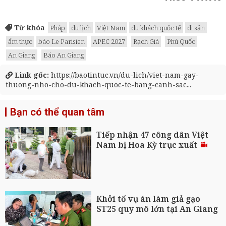
Từ khóa
Pháp
du lịch
Việt Nam
du khách quốc tế
di sản
ẩm thực
báo Le Parisien
APEC 2027
Rạch Giá
Phú Quốc
An Giang
Báo An Giang
Link gốc:
https://baotintuc.vn/du-lich/viet-nam-gay-
thuong-nho-cho-du-khach-quoc-te-bang-canh-sac...
Bạn có thể quan tâm
Tiếp nhận 47 công dân Việt
Nam bị Hoa Kỳ trục xuất
Khởi tố vụ án làm giả gạo
ST25 quy mô lớn tại An Giang