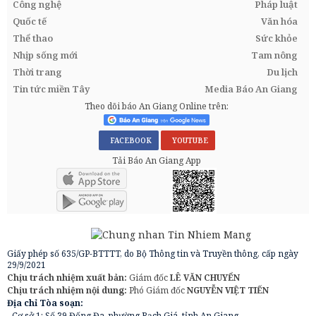
Công nghệ
Pháp luật
Quốc tế
Văn hóa
Thể thao
Sức khỏe
Nhịp sống mới
Tam nông
Thời trang
Du lịch
Tin tức miền Tây
Media Báo An Giang
Theo dõi báo An Giang Online trên:
FACEBOOK
YOUTUBE
Tải Báo An Giang App
Giấy phép số 635/GP-BTTTT, do Bộ Thông tin và Truyền thông, cấp ngày
29/9/2021
Chịu trách nhiệm xuất bản:
Giám đốc
LÊ VĂN CHUYỂN
Chịu trách nhiệm nội dung:
Phó Giám đốc
NGUYỄN VIỆT TIẾN
Địa chỉ Tòa soạn:
- Cơ sở 1: Số 39 Đống Đa, phường Rạch Giá, tỉnh An Giang.