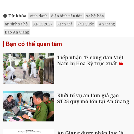
Từ khóa
Vinh danh
điển hình tiên tiến
xã hội hóa
an sinh xã hội
APEC 2027
Rạch Giá
Phú Quốc
An Giang
Báo An Giang
Bạn có thể quan tâm
Tiếp nhận 47 công dân Việt
Nam bị Hoa Kỳ trục xuất
Khởi tố vụ án làm giả gạo
ST25 quy mô lớn tại An Giang
An Giang được phân loại là