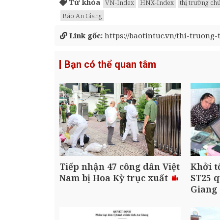
Từ khóa
VN-Index
HNX-Index
thị trường c
Báo An Giang
Link gốc:
https://baotintuc.vn/thi-truong-
Bạn có thể quan tâm
Tiếp nhận 47 công dân Việt
Khởi t
Nam bị Hoa Kỳ trục xuất
ST25 q
Giang