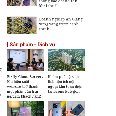
thông báo doanh thu,
khai thuế
Doanh nghiệp An Giang
vững vàng trước cạnh
tranh
Sản phẩm - Dịch vụ
g
Bizfly Cloud Server:
Khám phá hệ sinh
Khi hiệu suất
thái tiện ích nội -
website trở thành
ngoại khu toàn diện
một phần của trải
tại Bcons Polygon
N
nghiệm khách hàng