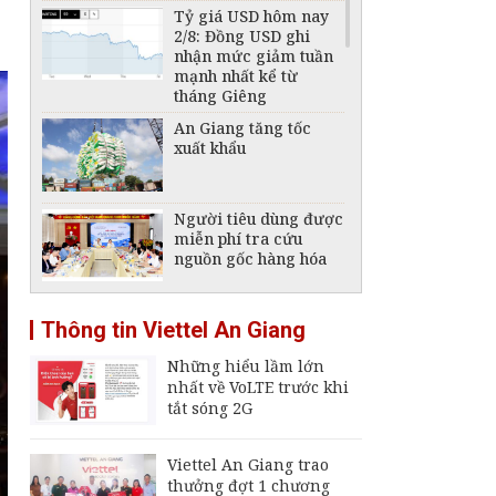
Tỷ giá USD hôm nay
2/8: Đồng USD ghi
nhận mức giảm tuần
mạnh nhất kể từ
tháng Giêng
An Giang tăng tốc
xuất khẩu
Người tiêu dùng được
miễn phí tra cứu
nguồn gốc hàng hóa
Tái cấu trúc ngành
Thông tin Viettel An Giang
đóng tàu, phát triển
công nghiệp hàng hải
Những hiểu lầm lớn
quốc gia
nhất về VoLTE trước khi
Giá xăng, dầu hôm
tắt sóng 2G
nay 2/8: Giá dầu thế
giới trong tuần liên
tục đổi chiều
Viettel An Giang trao
thưởng đợt 1 chương
Giá xăng, dầu hôm