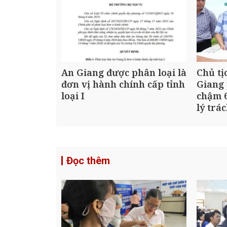
An Giang được phân loại là
Chủ tị
đơn vị hành chính cấp tỉnh
Giang 
loại I
chậm 6
lý trá
Đọc thêm