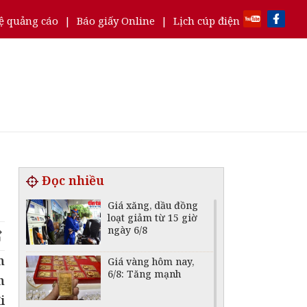
ệ quảng cáo
|
Báo giấy Online
|
Lịch cúp điện
Đọc nhiều
Giá xăng, dầu đồng
loạt giảm từ 15 giờ
ngày 6/8
n
Giá vàng hôm nay,
6/8: Tăng mạnh
h
i