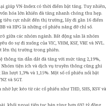
lại giúp VN-Index có thời điểm bật tăng. Tuy nhiên
 vốn hóa lớn khiến đà tăng nhanh chóng thu hẹp.
 tiêu cực nhất đến thị trường, lấy đi gần 16 điểm
MBB và HPG là những cổ phiếu nâng đỡ chỉ số.
n rõ giữa các nhóm ngành. Bất động sản là nhóm
ếu do sự đi xuống của VIC, VHM, KSF, VRE và NVL.
 lên thị trường trong phiên.
ệ thông tin dẫn dắt đà tăng với mức tăng 2,19%,
. Nhóm tiện ích và dịch vụ truyền thông cũng ghi
 lần lượt 1,3% và 1,15%. Một số cổ phiếu nổi bật
VNZ và SGT.
h nhờ lực kéo từ các cổ phiếu như THD, SHS, KSV v
ài, khối ngoại tiếp tục bán ròng hơn 692 tỷ đồng