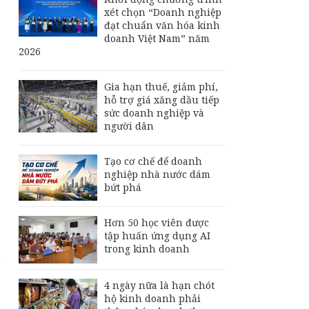
xét chọn “Doanh nghiệp
,
đạt chuẩn văn hóa kinh
doanh Việt Nam” năm
2026
Gia hạn thuế, giảm phí,
hỗ trợ giá xăng dầu tiếp
sức doanh nghiệp và
người dân
Tạo cơ chế để doanh
nghiệp nhà nước dám
bứt phá
Hơn 50 học viên được
tập huấn ứng dụng AI
trong kinh doanh
à
4 ngày nữa là hạn chót
hộ kinh doanh phải