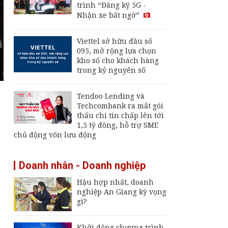
trình “Đăng ký 5G -
nay, 6/8: Biến động
Nhận xe bất ngờ”
trái chiều do kỳ vọng
nối lại vận tải qua eo
biển Hormuz
Viettel sở hữu đầu số
Thu hút FDI chất
095, mở rộng lựa chọn
lượng cao: Đòn bẩy
kho số cho khách hàng
cho mục tiêu tăng
trong kỷ nguyên số
trưởng hai con số
Giá vàng hôm nay 2/8:
Tendoo Lending và
Quay đầu giảm
Techcombank ra mắt gói
thấu chi tín chấp lên tới
1,5 tỷ đồng, hỗ trợ SME
chủ động vốn lưu động
Doanh nhân - Doanh nghiệp
Hậu hợp nhất, doanh
nghiệp An Giang kỳ vọng
gì?
Khởi động chương trình