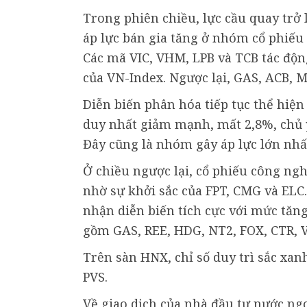
Trong phiên chiều, lực cầu quay trở 
áp lực bán gia tăng ở nhóm cổ phiếu
Các mã VIC, VHM, LPB và TCB tác động
của VN-Index. Ngược lại, GAS, ACB, 
Diễn biến phân hóa tiếp tục thể hiệ
duy nhất giảm mạnh, mất 2,8%, chủ y
Đây cũng là nhóm gây áp lực lớn nhất
Ở chiều ngược lại, cổ phiếu công ngh
nhờ sự khởi sắc của FPT, CMG và ELC
nhận diễn biến tích cực với mức tăng
gồm GAS, REE, HDG, NT2, FOX, CTR, 
Trên sàn HNX, chỉ số duy trì sắc xan
PVS.
Về giao dịch của nhà đầu tư nước ngo