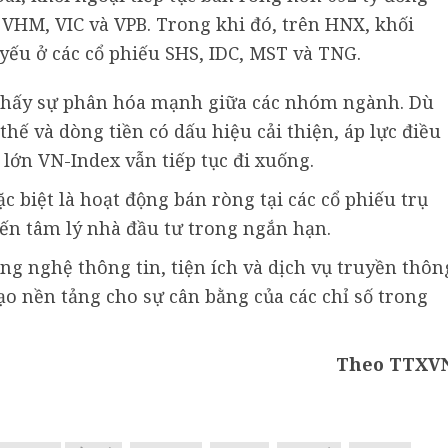
 VHM, VIC và VPB. Trong khi đó, trên HNX, khối
yếu ở các cổ phiếu SHS, IDC, MST và TNG.
o thấy sự phân hóa mạnh giữa các nhóm ngành. Dù
hế và dòng tiền có dấu hiệu cải thiện, áp lực điều
lớn VN-Index vẫn tiếp tục đi xuống.
c biệt là hoạt động bán ròng tại các cổ phiếu trụ
 đến tâm lý nhà đầu tư trong ngắn hạn.
ng nghệ thông tin, tiện ích và dịch vụ truyền thôn
ạo nền tảng cho sự cân bằng của các chỉ số trong
Theo TTXV