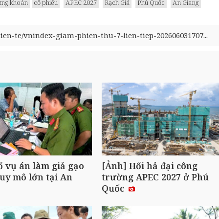
hứng khoán
cổ phiếu
APEC 2027
Rạch Giá
Phú Quốc
An Giang
tien-te/vnindex-giam-phien-thu-7-lien-tiep-202606031707...
ố vụ án làm giả gạo
[Ảnh] Hối hả đại công
uy mô lớn tại An
trường APEC 2027 ở Phú
Quốc