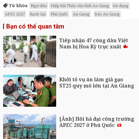
Từ khóa
Ngư dân
Hiệp hội Thủy sản tỉnh An Giang
tín dụng
APEC 2027
Rạch Giá
Phú Quốc
An Giang
Báo An Giang
Bạn có thể quan tâm
Tiếp nhận 47 công dân Việt
Nam bị Hoa Kỳ trục xuất
Khởi tố vụ án làm giả gạo
ST25 quy mô lớn tại An Giang
[Ảnh] Hối hả đại công trường
APEC 2027 ở Phú Quốc