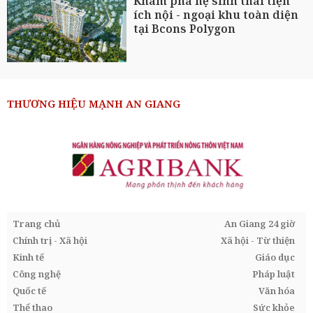
Khám phá hệ sinh thái tiện
ích nội - ngoại khu toàn diện
tại Bcons Polygon
THƯƠNG HIỆU MẠNH AN GIANG
Trang chủ
An Giang 24 giờ
Chính trị - Xã hội
Xã hội - Từ thiện
Kinh tế
Giáo dục
Công nghệ
Pháp luật
Quốc tế
Văn hóa
Thể thao
Sức khỏe