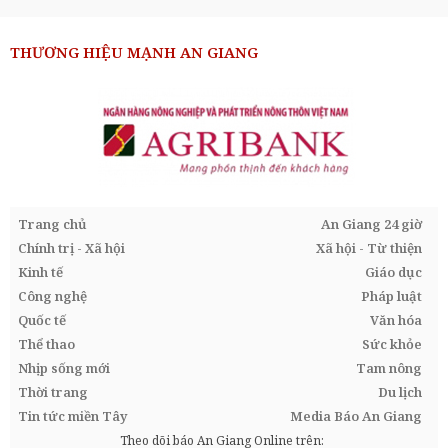
THƯƠNG HIỆU MẠNH AN GIANG
Trang chủ
An Giang 24 giờ
Chính trị - Xã hội
Xã hội - Từ thiện
Kinh tế
Giáo dục
Công nghệ
Pháp luật
Quốc tế
Văn hóa
Thể thao
Sức khỏe
Nhịp sống mới
Tam nông
Thời trang
Du lịch
Tin tức miền Tây
Media Báo An Giang
Theo dõi báo An Giang Online trên: