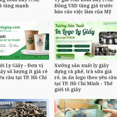
đà tăng mạnh
Đồng USD tăng giá trước
báo cáo việc làm của Mỹ
ới Ly Giấy - Đơn vị
Xưởng sản xuất ly giấy
iấy số lượng ít giá rẻ
đựng cà phê, trà sữa giá
êu cầu tại TP. Hồ Chí
rẻ, in ấn logo theo yêu cầu
tại TP. Hồ Chí Minh - Thế
giới tô giấy