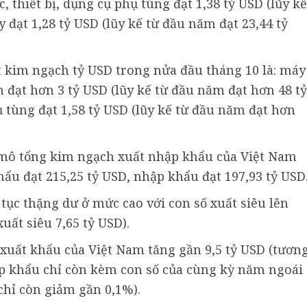
 thiết bị, dụng cụ phụ tùng đạt 1,38 tỷ USD (lũy kế
 đạt 1,28 tỷ USD (lũy kế từ đầu năm đạt 23,44 tỷ
 kim ngạch tỷ USD trong nửa đầu tháng 10 là: máy
n đạt hơn 3 tỷ USD (lũy kế từ đầu năm đạt hơn 48 tỷ
ụ tùng đạt 1,58 tỷ USD (lũy kế từ đầu năm đạt hơn
 mô tổng kim ngạch xuất nhập khẩu của Việt Nam
hẩu đạt 215,25 tỷ USD, nhập khẩu đạt 197,93 tỷ USD
tục thặng dư ở mức cao với con số xuất siêu lên
uất siêu 7,65 tỷ USD).
xuất khẩu của Việt Nam tăng gần 9,5 tỷ USD (tươn
ập khẩu chỉ còn kèm con số của cùng kỳ năm ngoái
hỉ còn giảm gần 0,1%).