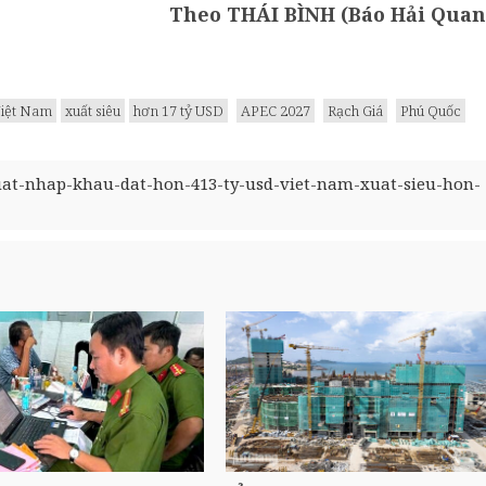
Theo THÁI BÌNH (Báo Hải Quan
iệt Nam
xuất siêu
hơn 17 tỷ USD
APEC 2027
Rạch Giá
Phú Quốc
uat-nhap-khau-dat-hon-413-ty-usd-viet-nam-xuat-sieu-hon-