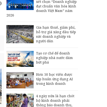
xét chọn “Doanh nghiệp
)
đạt chuẩn văn hóa kinh
doanh Việt Nam” năm
2026
Gia hạn thuế, giảm phí,
hỗ trợ giá xăng dầu tiếp
sức doanh nghiệp và
người dân
Tạo cơ chế để doanh
nghiệp nhà nước dám
bứt phá
Hơn 50 học viên được
tập huấn ứng dụng AI
trong kinh doanh
4 ngày nữa là hạn chót
hộ kinh doanh phải
thông báo doanh thu,