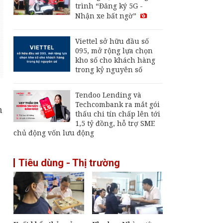
trình “Đăng ký 5G -
nay 2/8: Giá dầu thế
Nhận xe bất ngờ”
giới trong tuần liên
tục đổi chiều
Thu hút FDI chất
Viettel sở hữu đầu số
lượng cao: Đòn bẩy
095, mở rộng lựa chọn
cho mục tiêu tăng
kho số cho khách hàng
trưởng hai con số
trong kỷ nguyên số
Giá vàng hôm nay 2/8:
Quay đầu giảm
Tendoo Lending và
Techcombank ra mắt gói
m
thấu chi tín chấp lên tới
1,5 tỷ đồng, hỗ trợ SME
chủ động vốn lưu động
Tiêu dùng - Thị trường