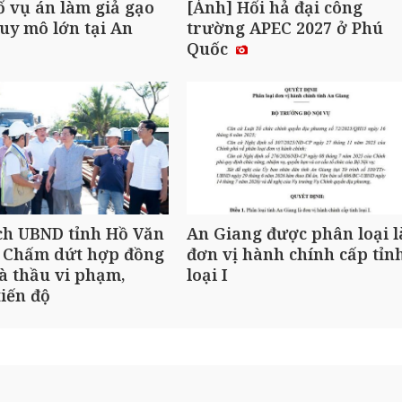
ố vụ án làm giả gạo
[Ảnh] Hối hả đại công
uy mô lớn tại An
trường APEC 2027 ở Phú
Quốc
ch UBND tỉnh Hồ Văn
An Giang được phân loại l
 Chấm dứt hợp đồng
đơn vị hành chính cấp tỉn
à thầu vi phạm,
loại I
iến độ