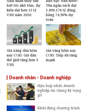
Xuất khẩu thủy sản
Kho bạc Nhà nước:
bứt tốc nhờ tôm, dự
Thu ngân sách đạt
kiến đạt hơn 12 tỷ
1.896.176 tỷ đồng,
USD năm 2026
bằng 74,96% dự
toán
Giá xăng dầu hôm
Giá vàng hôm nay
nay (7/8): Giá dầu
(7/8): Tiếp đà tăng
thế giới tăng hơn 3
mạnh
.
USD
Doanh nhân - Doanh nghiệp
Hậu hợp nhất, doanh
g
nghiệp An Giang kỳ vọng
gì?
Khởi động chương trình