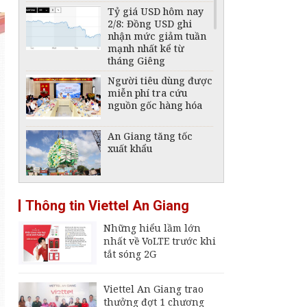
Tỷ giá USD hôm nay
2/8: Đồng USD ghi
nhận mức giảm tuần
mạnh nhất kể từ
tháng Giêng
Người tiêu dùng được
miễn phí tra cứu
nguồn gốc hàng hóa
An Giang tăng tốc
xuất khẩu
Giá vàng hôm nay,
Thông tin Viettel An Giang
6/8: Tăng mạnh
Những hiểu lầm lớn
nhất về VoLTE trước khi
Tái cấu trúc ngành
tắt sóng 2G
đóng tàu, phát triển
công nghiệp hàng hải
quốc gia
Viettel An Giang trao
thưởng đợt 1 chương
Giá xăng, dầu hôm