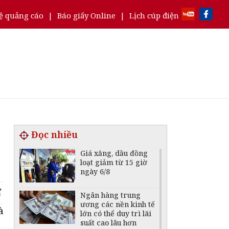
ệ quảng cáo
|
Báo giấy Online
|
Lịch cúp điện
Đọc nhiều
Giá xăng, dầu đồng
loạt giảm từ 15 giờ
ngày 6/8
Ngân hàng trung
ương các nền kinh tế
à
lớn có thể duy trì lãi
suất cao lâu hơn