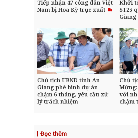
Tiếp nhận 47 công dân Việt
Khởi t
Nam bị Hoa Kỳ trục xuất
ST25 q
Giang
Chủ tịch UBND tỉnh An
Chủ tị
Giang phê bình dự án
Mừng:
chậm 6 tháng, yêu cầu xử
với nh
lý trách nhiệm
chậm t
Đọc thêm