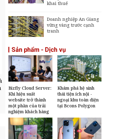
khai thuế
Doanh nghiệp An Giang
vững vàng trước cạnh
tranh
Sản phẩm - Dịch vụ
à
h
Bizfly Cloud Server:
Khám phá hệ sinh
Khi hiệu suất
thái tiện ích nội -
website trở thành
ngoại khu toàn diện
một phần của trải
tại Bcons Polygon
nghiệm khách hàng