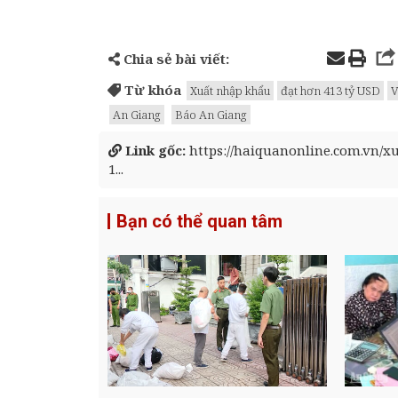
Chia sẻ bài viết:
Từ khóa
Xuất nhập khẩu
đạt hơn 413 tỷ USD
V
An Giang
Báo An Giang
Link gốc:
https://haiquanonline.com.vn/x
1...
Bạn có thể quan tâm