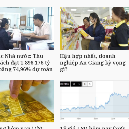
ạc Nhà nước: Thu
Hậu hợp nhất, doanh
ách đạt 1.896.176 tỷ
nghiệp An Giang kỳ vọng
bằng 74,96% dự toán
gì?
ng hôm nay (7/8):
Tỷ giá USD hôm nay (7/8):