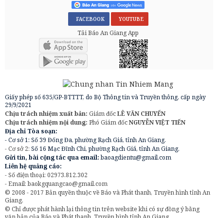
FACEBOOK
YOUTUBE
Tải Báo An Giang App
Giấy phép số 635/GP-BTTTT, do Bộ Thông tin và Truyền thông, cấp ngày
29/9/2021
Chịu trách nhiệm xuất bản:
Giám đốc
LÊ VĂN CHUYỂN
Chịu trách nhiệm nội dung:
Phó Giám đốc
NGUYỄN VIỆT TIẾN
Địa chỉ Tòa soạn:
- Cơ sở 1: Số 39 Đống Đa, phường Rạch Giá, tỉnh An Giang.
- Cơ sở 2:
Số 16 Mạc Đĩnh Chi, phường Rạch Giá, tỉnh An Giang.
Gửi tin, bài cộng tác qua email:
baoagdientu@gmail.com
Liên hệ quảng cáo:
- Số điện thoại: 02973.812.302
- Email:
baokgquangcao@gmail.com
© 2008 - 2017 Bản quyền thuộc về Báo và Phát thanh, Truyền hình tỉnh An
Giang.
© Chỉ được phát hành lại thông tin trên website khi có sự đồng ý bằng
văn bản của Báo và Phát thanh, Truyền hình tỉnh An Giang.