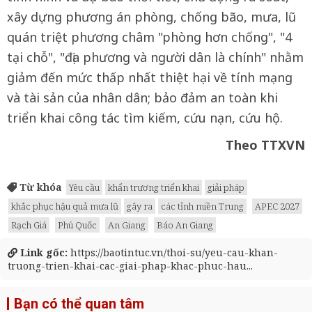
xây dựng phương án phòng, chống bão, mưa, lũ
quán triệt phương châm "phòng hơn chống", "4
tại chỗ", "địa phương và người dân là chính" nhằm
giảm đến mức thấp nhất thiệt hại về tính mạng
và tài sản của nhân dân; bảo đảm an toàn khi
triển khai công tác tìm kiếm, cứu nạn, cứu hộ.
Theo TTXVN
Từ khóa
Yêu cầu
khẩn trương triển khai
giải pháp
khắc phục hậu quả mưa lũ
gây ra
các tỉnh miền Trung
APEC 2027
Rạch Giá
Phú Quốc
An Giang
Báo An Giang
Link gốc:
https://baotintuc.vn/thoi-su/yeu-cau-khan-
truong-trien-khai-cac-giai-phap-khac-phuc-hau...
Bạn có thể quan tâm