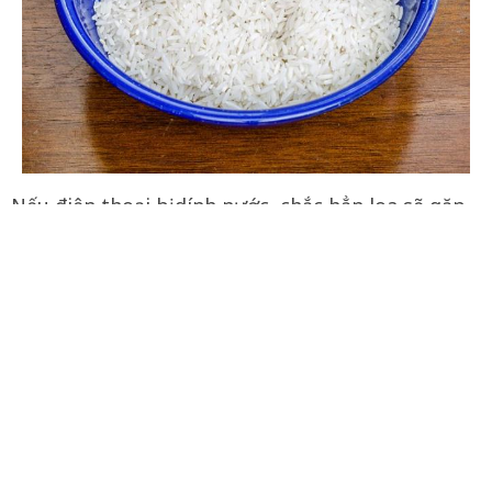
Nếu điện thoại bị dính nước, chắc hẳn loa sẽ gặp
sự cố về âm thanh. Để xử lý vấn đề này, đa số mọi
người sẽ sử dụng gạo để làm khô điện thoại của
A
A
Cỡ chữ
họ, nhưng có một mẹo hiệu quả hơn để làm điều
này. Đó là hãy tải xuống app Speaker cleaner -
Remove water & fix sound nếu là android hoặc
shortcut Water Eject cho iOS. Những công cụ này
sẽ giúp điện thoại nhanh chóng đẩy nước ra khỏi
loa. Vì chúng phát ra một loại âm thanh đặc biệt,