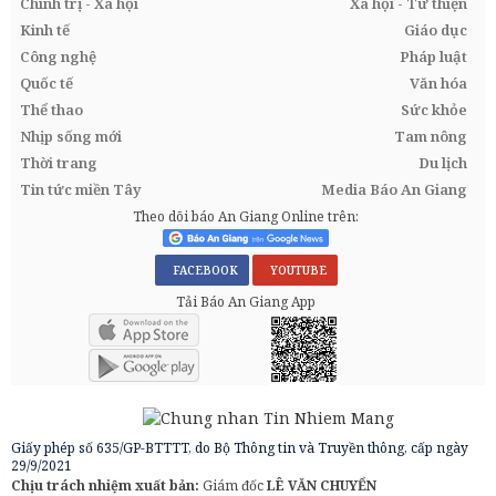
Chính trị - Xã hội
Xã hội - Từ thiện
Kinh tế
Giáo dục
Công nghệ
Pháp luật
Quốc tế
Văn hóa
Thể thao
Sức khỏe
Nhịp sống mới
Tam nông
Thời trang
Du lịch
Tin tức miền Tây
Media Báo An Giang
Theo dõi báo An Giang Online trên:
FACEBOOK
YOUTUBE
Tải Báo An Giang App
Giấy phép số 635/GP-BTTTT, do Bộ Thông tin và Truyền thông, cấp ngày
29/9/2021
Chịu trách nhiệm xuất bản:
Giám đốc
LÊ VĂN CHUYỂN