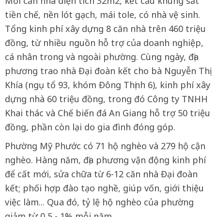
Mỗi căn nhà diện tích 32m2, kết cấu khung sắt
tiền chế, nền lót gạch, mái tole, có nhà vệ sinh.
Tổng kinh phí xây dựng 8 căn nhà trên 460 triệu
đồng, từ nhiều nguồn hỗ trợ của doanh nghiệp,
cá nhân trong và ngoài phường. Cùng ngày, địa
phương trao nhà Đại đoàn kết cho bà Nguyễn Thị
Khía (ngụ tổ 93, khóm Đông Thịnh 6), kinh phí xây
dựng nhà 60 triệu đồng, trong đó Công ty TNHH
Khai thác và Chế biến đá An Giang hỗ trợ 50 triệu
đồng, phần còn lại do gia đình đóng góp.
Phường Mỹ Phước có 71 hộ nghèo và 279 hộ cận
nghèo. Hàng năm, địa phương vận động kinh phí
để cất mới, sửa chữa từ 6-12 căn nhà Đại đoàn
kết; phối hợp đào tạo nghề, giúp vốn, giới thiệu
việc làm... Qua đó, tỷ lệ hộ nghèo của phường
giảm từ 0,5 - 1% mỗi năm.