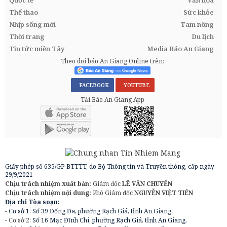
Thể thao
Sức khỏe
Nhịp sống mới
Tam nông
Thời trang
Du lịch
Tin tức miền Tây
Media Báo An Giang
Theo dõi báo An Giang Online trên:
FACEBOOK
YOUTUBE
Tải Báo An Giang App
Giấy phép số 635/GP-BTTTT, do Bộ Thông tin và Truyền thông, cấp ngày
29/9/2021
Chịu trách nhiệm xuất bản:
Giám đốc
LÊ VĂN CHUYỂN
Chịu trách nhiệm nội dung:
Phó Giám đốc
NGUYỄN VIỆT TIẾN
Địa chỉ Tòa soạn:
- Cơ sở 1: Số 39 Đống Đa, phường Rạch Giá, tỉnh An Giang.
- Cơ sở 2:
Số 16 Mạc Đĩnh Chi, phường Rạch Giá, tỉnh An Giang.