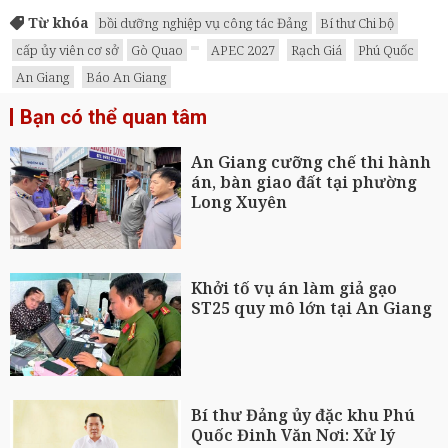
Từ khóa
bồi dưỡng nghiệp vụ công tác Đảng
Bí thư Chi bộ
cấp ủy viên cơ sở
Gò Quao
APEC 2027
Rạch Giá
Phú Quốc
An Giang
Báo An Giang
Bạn có thể quan tâm
An Giang cưỡng chế thi hành
án, bàn giao đất tại phường
Long Xuyên
Khởi tố vụ án làm giả gạo
ST25 quy mô lớn tại An Giang
Bí thư Đảng ủy đặc khu Phú
Quốc Đinh Văn Nơi: Xử lý