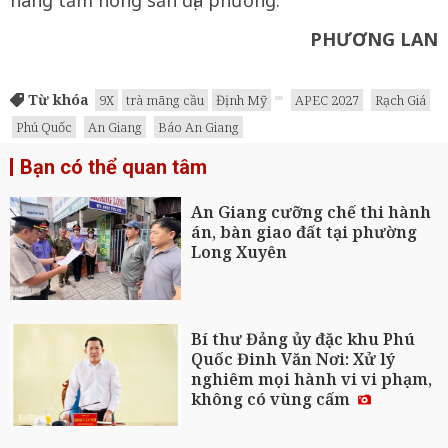
nâng tầm nông sản địa phương.
PHƯƠNG LAN
Từ khóa
9X
trà mãng cầu
Định Mỹ
APEC 2027
Rạch Giá
Phú Quốc
An Giang
Báo An Giang
Bạn có thể quan tâm
An Giang cưỡng chế thi hành
án, bàn giao đất tại phường
Long Xuyên
Bí thư Đảng ủy đặc khu Phú
Quốc Đinh Văn Nơi: Xử lý
nghiêm mọi hành vi vi phạm,
không có vùng cấm