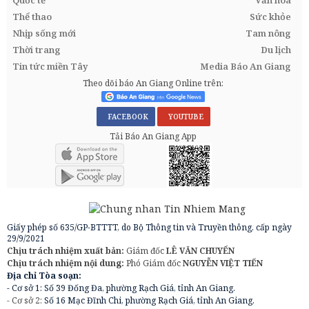
Quốc tế
Văn hóa
Thể thao
Sức khỏe
Nhịp sống mới
Tam nông
Thời trang
Du lịch
Tin tức miền Tây
Media Báo An Giang
Theo dõi báo An Giang Online trên:
FACEBOOK
YOUTUBE
Tải Báo An Giang App
Giấy phép số 635/GP-BTTTT, do Bộ Thông tin và Truyền thông, cấp ngày
29/9/2021
Chịu trách nhiệm xuất bản:
Giám đốc
LÊ VĂN CHUYỂN
Chịu trách nhiệm nội dung:
Phó Giám đốc
NGUYỄN VIỆT TIẾN
Địa chỉ Tòa soạn:
- Cơ sở 1: Số 39 Đống Đa, phường Rạch Giá, tỉnh An Giang.
- Cơ sở 2:
Số 16 Mạc Đĩnh Chi, phường Rạch Giá, tỉnh An Giang.