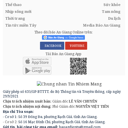
Thể thao
Sức khỏe
Nhịp sống mới
Tam nông
Thời trang
Du lịch
Tin tức miền Tây
Media Báo An Giang
Theo dõi báo An Giang Online trên:
FACEBOOK
YOUTUBE
Tải Báo An Giang App
Giấy phép số 635/GP-BTTTT, do Bộ Thông tin và Truyền thông, cấp ngày
29/9/2021
Chịu trách nhiệm xuất bản:
Giám đốc
LÊ VĂN CHUYỂN
Chịu trách nhiệm nội dung:
Phó Giám đốc
NGUYỄN VIỆT TIẾN
Địa chỉ Tòa soạn:
- Cơ sở 1: Số 39 Đống Đa, phường Rạch Giá, tỉnh An Giang.
- Cơ sở 2:
Số 16 Mạc Đĩnh Chi, phường Rạch Giá, tỉnh An Giang.
Gửi tin, bài cộng tác qua email:
baoagdientu@gmail.com