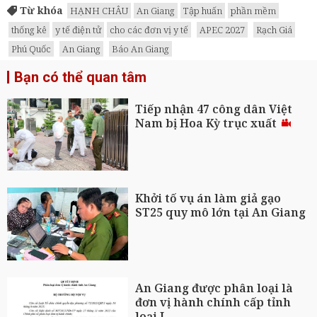
Từ khóa
HẠNH CHÂU
An Giang
Tập huấn
phần mềm
thống kê
y tế điện tử
cho các đơn vị y tế
APEC 2027
Rạch Giá
Phú Quốc
An Giang
Báo An Giang
Bạn có thể quan tâm
Tiếp nhận 47 công dân Việt
Nam bị Hoa Kỳ trục xuất
Khởi tố vụ án làm giả gạo
ST25 quy mô lớn tại An Giang
An Giang được phân loại là
đơn vị hành chính cấp tỉnh
loại I