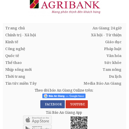
Trang chủ
An Giang 24 giờ
Chính trị - Xã hội
Xã hội - Từ thiện
Kinh tế
Giáo dục
Công nghệ
Pháp luật
Quốc tế
Văn hóa
Thể thao
Sức khỏe
Nhịp sống mới
Tam nông
Thời trang
Du lịch
Tin tức miền Tây
Media Báo An Giang
Theo dõi báo An Giang Online trên:
FACEBOOK
YOUTUBE
Tải Báo An Giang App