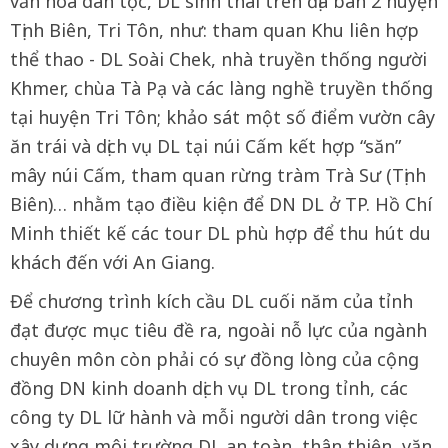
văn hóa dân tộc, DL sinh thái trên địa bàn 2 huyện
Tịnh Biên, Tri Tôn, như: tham quan Khu liên hợp
thể thao - DL Soài Chek, nhà truyền thống người
Khmer, chùa Tà Pạ và các làng nghề truyền thống
tại huyện Tri Tôn; khảo sát một số điểm vườn cây
ăn trái và dịch vụ DL tại núi Cấm kết hợp “săn”
mây núi Cấm, tham quan rừng tràm Trà Sư (Tịnh
Biên)… nhằm tạo điều kiện để DN DL ở TP. Hồ Chí
Minh thiết kế các tour DL phù hợp để thu hút du
khách đến với An Giang.
Để chương trình kích cầu DL cuối năm của tỉnh
đạt được mục tiêu đề ra, ngoài nỗ lực của ngành
chuyên môn còn phải có sự đồng lòng của cộng
đồng DN kinh doanh dịch vụ DL trong tỉnh, các
công ty DL lữ hành và mỗi người dân trong việc
xây dựng môi trường DL an toàn, thân thiện, văn