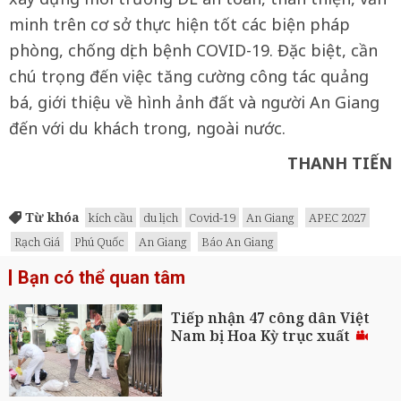
minh trên cơ sở thực hiện tốt các biện pháp
phòng, chống dịch bệnh COVID-19. Đặc biệt, cần
chú trọng đến việc tăng cường công tác quảng
bá, giới thiệu về hình ảnh đất và người An Giang
đến với du khách trong, ngoài nước.
THANH TIẾN
Từ khóa
kích cầu
du lịch
Covid-19
An Giang
APEC 2027
Rạch Giá
Phú Quốc
An Giang
Báo An Giang
Bạn có thể quan tâm
Tiếp nhận 47 công dân Việt
Nam bị Hoa Kỳ trục xuất