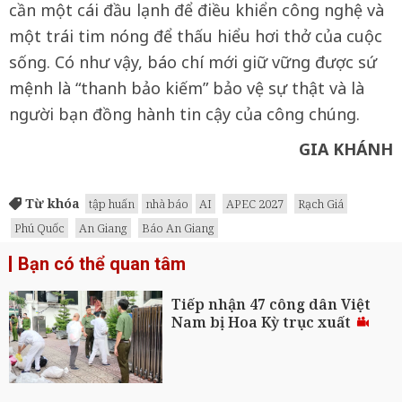
cần một cái đầu lạnh để điều khiển công nghệ và
một trái tim nóng để thấu hiểu hơi thở của cuộc
sống. Có như vậy, báo chí mới giữ vững được sứ
mệnh là “thanh bảo kiếm” bảo vệ sự thật và là
người bạn đồng hành tin cậy của công chúng.
GIA KHÁNH
Từ khóa
tập huấn
nhà báo
AI
APEC 2027
Rạch Giá
Phú Quốc
An Giang
Báo An Giang
Bạn có thể quan tâm
Tiếp nhận 47 công dân Việt
Nam bị Hoa Kỳ trục xuất