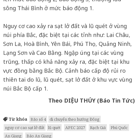
sông Thái Bình ở mức báo động 1.
Nguy cơ cao xảy ra sạt lở đất và lũ quét ở vùng
núi phía Bắc, đặc biệt tại các tỉnh như: Lai Châu,
Sơn La, Hoà Bình, Yên Bái, Phú Thọ, Quảng Ninh,
Lạng Sơn và Cao Bằng. Ngập úng tại các vùng
trũng, thấp có khả năng xảy ra, đặc biệt tại khu
vực đồng bằng Bắc Bộ. Cảnh báo cấp độ rủi ro
thiên tai do lũ, lũ quét, sạt lở đất ở khu vực vùng
núi Bắc Bộ cấp 1.
Theo DIỆU THÚY (Báo Tin Tức)
Từ khóa
Bão số 4
di chuyển theo hướng Đông
nguy cơ cao sạt lở đất
lũ quét
APEC 2027
Rạch Giá
Phú Quốc
An Giang
Báo An Giang