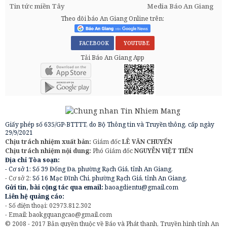
Tin tức miền Tây
Media Báo An Giang
Theo dõi báo An Giang Online trên:
FACEBOOK
YOUTUBE
Tải Báo An Giang App
Giấy phép số 635/GP-BTTTT, do Bộ Thông tin và Truyền thông, cấp ngày
29/9/2021
Chịu trách nhiệm xuất bản:
Giám đốc
LÊ VĂN CHUYỂN
Chịu trách nhiệm nội dung:
Phó Giám đốc
NGUYỄN VIỆT TIẾN
Địa chỉ Tòa soạn:
- Cơ sở 1: Số 39 Đống Đa, phường Rạch Giá, tỉnh An Giang.
- Cơ sở 2:
Số 16 Mạc Đĩnh Chi, phường Rạch Giá, tỉnh An Giang.
Gửi tin, bài cộng tác qua email:
baoagdientu@gmail.com
Liên hệ quảng cáo:
- Số điện thoại: 02973.812.302
- Email:
baokgquangcao@gmail.com
© 2008 - 2017 Bản quyền thuộc về Báo và Phát thanh, Truyền hình tỉnh An