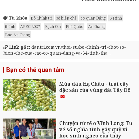
Từ khóa
Bộ Chính trị
số biên chế
cơ quan Đảng
34 tỉnh
thành
APEC 2027
Rạch Giá
Phú Quốc
An Giang
Báo An Giang
Link gốc:
dantri.com.vn/thoi-su/bo-chinh-tri-chot-so-
bien-che-cua-cac-co-quan-dang-va-34-tinh-tha...
Bạn có thể quan tâm
Mùa dâu Hạ Châu - trái cây
đặc sản của vùng đất Tây Đô
Chuyện tử tế ở Vĩnh Long: Tủ
vé số nghĩa tình gây quỹ vì
học sinh nghèo của thầy