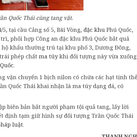
ần Quốc Thái cùng tang vật.
/5, tại cầu Cảng số 5, Bãi Vòng,
đặc khu
Phú Quốc,
 trì, phối hợp Công an đặc khu Phú Quốc bắt quả
 hộ khẩu thường trú tại khu phố 3, Dương Đông,
trái phép chất
ma túy
khi đối tượng này vừa xuống
 Quốc
.
ng vận chuyển 1 bịch nilon có chứa các hạt tinh th
ần Quốc Thái khai nhận là ma túy dạng đá, có
ập biên bản bắt người phạm tội quả tang, lấy lời
ết định tạm giữ hình sự đối tượng Trần Quốc Thái
pháp luật
.
THANH NGH