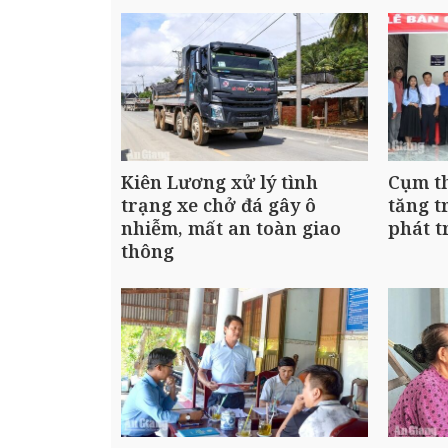
Kiên Lương xử lý tình
Cụm th
trạng xe chở đá gây ô
tăng t
nhiễm, mất an toàn giao
phát t
thông