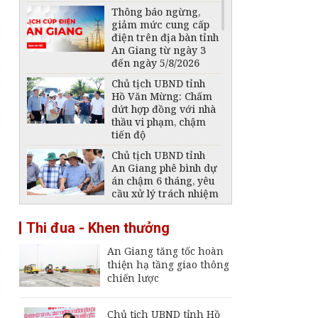
Thông báo ngừng,
giảm mức cung cấp
điện trên địa bàn tỉnh
An Giang từ ngày 3
đến ngày 5/8/2026
Chủ tịch UBND tỉnh
Hồ Văn Mừng: Chấm
dứt hợp đồng với nhà
thầu vi phạm, chậm
tiến độ
Chủ tịch UBND tỉnh
An Giang phê bình dự
án chậm 6 tháng, yêu
cầu xử lý trách nhiệm
Phát hiện 1 thi thể
Thi đua - Khen thưởng
trong vụ 2 ngư dân
mất tích trên biển
An Giang tăng tốc hoàn
Phú Quốc
thiện hạ tầng giao thông
Thông báo ngừng,
chiến lược
giảm mức cung cấp
điện trên địa bàn tỉnh
An Giang ngày 6 -
Chủ tịch UBND tỉnh Hồ