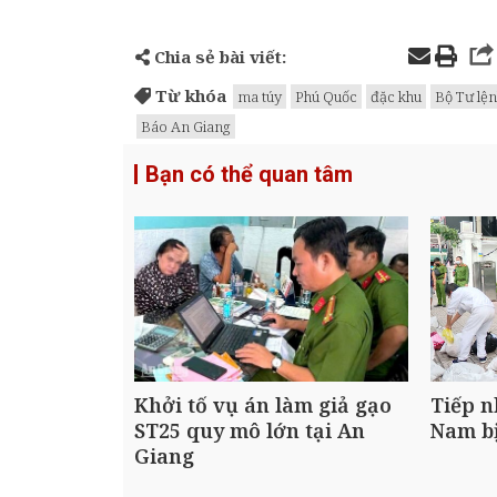
Chia sẻ bài viết:
Từ khóa
ma túy
Phú Quốc
đặc khu
Bộ Tư lệ
Báo An Giang
Bạn có thể quan tâm
Khởi tố vụ án làm giả gạo
Tiếp n
ST25 quy mô lớn tại An
Nam bị
Giang