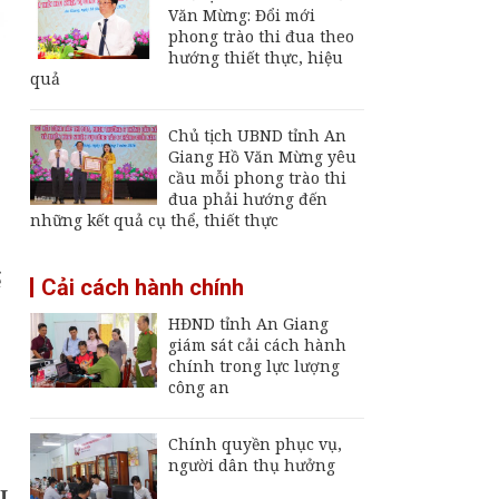
7/8/2026
Văn Mừng: Đổi mới
phong trào thi đua theo
Đại tá Nguyễn Việt
hướng thiết thực, hiệu
Thắng nhận nhiệm vụ
quả
Chính ủy Bộ Chỉ huy
Quân sự tỉnh An
Giang
Chủ tịch UBND tỉnh An
Khai mạc Ngày hội
Giang Hồ Văn Mừng yêu
Bánh dân gian Nam
cầu mỗi phong trào thi
Bộ - An Giang
đua phải hướng đến
những kết quả cụ thể, thiết thực
Đội K92 quy tập thêm
8 hài cốt liệt sĩ tại An
ể
Cải cách hành chính
Giang
HĐND tỉnh An Giang
giám sát cải cách hành
chính trong lực lượng
công an
Chính quyền phục vụ,
người dân thụ hưởng
Ị