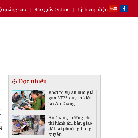
ệ quảng cáo
|
Báo giấy Online
|
Lịch cúp điện
Đọc nhiều
Khởi tố vụ án làm giả
gạo ST25 quy mô lớn
tại An Giang
An Giang cưỡng chế
thi hành án, bàn giao
g
đất tại phường Long
Xuyên