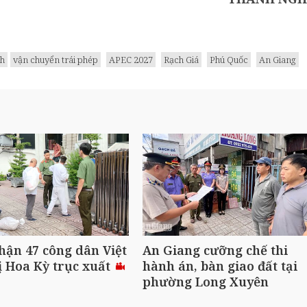
nh
vận chuyển trái phép
APEC 2027
Rạch Giá
Phú Quốc
An Giang
hận 47 công dân Việt
An Giang cưỡng chế thi
 Hoa Kỳ trục xuất
hành án, bàn giao đất tại
phường Long Xuyên