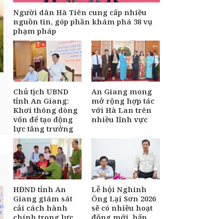
Người dân Hà Tiên cung cấp nhiều
nguồn tin, góp phần khám phá 38 vụ
phạm pháp
Chủ tịch UBND
An Giang mong
tỉnh An Giang:
mở rộng hợp tác
Khơi thông dòng
với Hà Lan trên
vốn để tạo động
nhiều lĩnh vực
lực tăng trưởng
HĐND tỉnh An
Lễ hội Nghinh
Giang giám sát
Ông Lại Sơn 2026
cải cách hành
sẽ có nhiều hoạt
chính trong lực
động mới, hấp