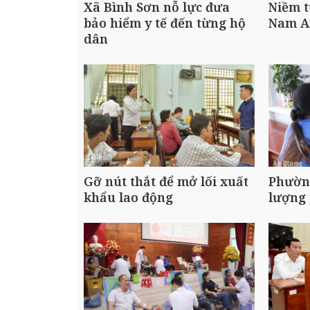
Xã Bình Sơn nỗ lực đưa
Niềm t
bảo hiểm y tế đến từng hộ
Nam A
dân
Gỡ nút thắt để mở lối xuất
Phườn
khẩu lao động
lượng