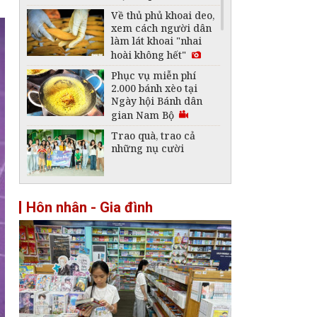
Về thủ phủ khoai deo,
xem cách người dân
làm lát khoai "nhai
hoài không hết"
Phục vụ miễn phí
2.000 bánh xèo tại
Ngày hội Bánh dân
gian Nam Bộ
Trao quà, trao cả
những nụ cười
Cùng con đọc sách
Hôn nhân - Gia đình
thời công nghệ