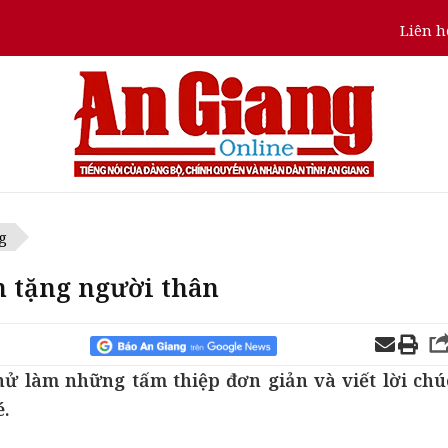
Liên h
g
h tặng người thân
hử làm những tấm thiệp đơn giản và viết lời chú
é.