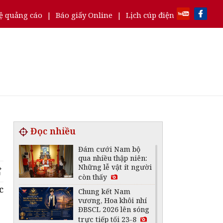
ệ quảng cáo
|
Báo giấy Online
|
Lịch cúp điện
Đọc nhiều
Đám cưới Nam bộ
qua nhiều thập niên:
Những lễ vật ít người
còn thấy
c
Chung kết Nam
vương, Hoa khôi nhí
ĐBSCL 2026 lên sóng
trực tiếp tối 23-8