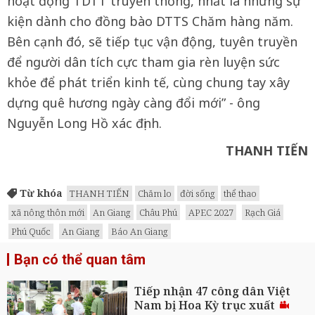
hoạt động TDTT truyền thống, nhất là những sự
kiện dành cho đồng bào DTTS Chăm hàng năm.
Bên cạnh đó, sẽ tiếp tục vận động, tuyên truyền
để người dân tích cực tham gia rèn luyện sức
khỏe để phát triển kinh tế, cùng chung tay xây
dựng quê hương ngày càng đổi mới” - ông
Nguyễn Long Hồ xác định.
THANH TIẾN
Từ khóa
THANH TIẾN
Chăm lo
đời sống
thể thao
xã nông thôn mới
An Giang
Châu Phú
APEC 2027
Rạch Giá
Phú Quốc
An Giang
Báo An Giang
Bạn có thể quan tâm
Tiếp nhận 47 công dân Việt
Nam bị Hoa Kỳ trục xuất