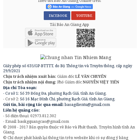
Theo dõi báo An Giang Online trên:
FACEBOOK
YOUTUBE
Tải Báo An Giang App
Giấy phép số 635/GP-BTTTT, do Bộ Thông tin và Truyền thông, cấp ngày
29/9/2021
Chịu trách nhiệm xuất bản:
Giám đốc
LÊ VĂN CHUYỂN
Chịu trách nhiệm nội dung:
Phó Giám đốc
NGUYỄN VIỆT TIẾN
Địa chỉ Tòa soạn:
- Cơ sở 1: Số 39 Đống Đa, phường Rạch Giá, tỉnh An Giang.
- Cơ sở 2:
Số 16 Mạc Đĩnh Chi, phường Rạch Giá, tỉnh An Giang.
Gửi tin, bài cộng tác qua email:
baoagdientu@gmail.com
Liên hệ quảng cáo:
- Số điện thoại: 02973.812.302
- Email:
baokgquangcao@gmail.com
© 2008 - 2017 Bản quyền thuộc về Báo và Phát thanh, Truyền hình tỉnh An
Giang.
© Chỉ được phát hành lại thông tin trên website khi có sự đồng ý bằng