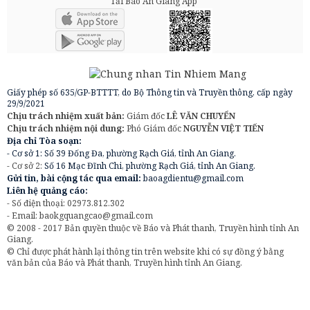
Tải Báo An Giang App
Giấy phép số 635/GP-BTTTT, do Bộ Thông tin và Truyền thông, cấp ngày
29/9/2021
Chịu trách nhiệm xuất bản:
Giám đốc
LÊ VĂN CHUYỂN
Chịu trách nhiệm nội dung:
Phó Giám đốc
NGUYỄN VIỆT TIẾN
Địa chỉ Tòa soạn:
- Cơ sở 1: Số 39 Đống Đa, phường Rạch Giá, tỉnh An Giang.
- Cơ sở 2:
Số 16 Mạc Đĩnh Chi, phường Rạch Giá, tỉnh An Giang.
Gửi tin, bài cộng tác qua email:
baoagdientu@gmail.com
Liên hệ quảng cáo:
- Số điện thoại: 02973.812.302
- Email:
baokgquangcao@gmail.com
© 2008 - 2017 Bản quyền thuộc về Báo và Phát thanh, Truyền hình tỉnh An
Giang.
© Chỉ được phát hành lại thông tin trên website khi có sự đồng ý bằng
văn bản của Báo và Phát thanh, Truyền hình tỉnh An Giang.