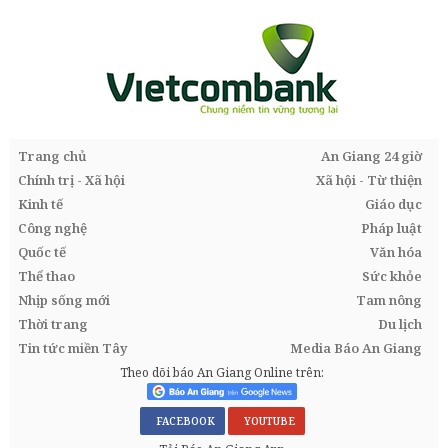
Trang chủ
An Giang 24 giờ
Chính trị - Xã hội
Xã hội - Từ thiện
Kinh tế
Giáo dục
Công nghệ
Pháp luật
Quốc tế
Văn hóa
Thể thao
Sức khỏe
Nhịp sống mới
Tam nông
Thời trang
Du lịch
Tin tức miền Tây
Media Báo An Giang
Theo dõi báo An Giang Online trên:
FACEBOOK
YOUTUBE