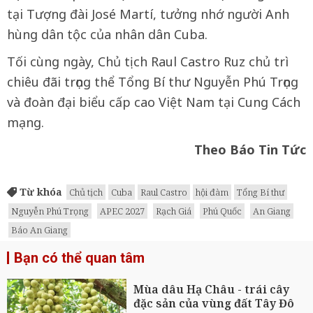
tại Tượng đài José Martí, tưởng nhớ người Anh
hùng dân tộc của nhân dân Cuba.
Tối cùng ngày, Chủ tịch Raul Castro Ruz chủ trì
chiêu đãi trọng thể Tổng Bí thư Nguyễn Phú Trọng
và đoàn đại biểu cấp cao Việt Nam tại Cung Cách
mạng.
Theo Báo Tin Tức
Từ khóa
Chủ tịch
Cuba
Raul Castro
hội đàm
Tổng Bí thư
Nguyễn Phú Trọng
APEC 2027
Rạch Giá
Phú Quốc
An Giang
Báo An Giang
Bạn có thể quan tâm
Mùa dâu Hạ Châu - trái cây
đặc sản của vùng đất Tây Đô