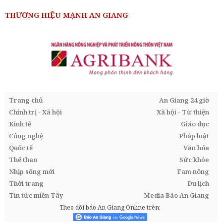
THƯƠNG HIỆU MẠNH AN GIANG
Trang chủ
An Giang 24 giờ
Chính trị - Xã hội
Xã hội - Từ thiện
Kinh tế
Giáo dục
Công nghệ
Pháp luật
Quốc tế
Văn hóa
Thể thao
Sức khỏe
Nhịp sống mới
Tam nông
Thời trang
Du lịch
Tin tức miền Tây
Media Báo An Giang
Theo dõi báo An Giang Online trên: