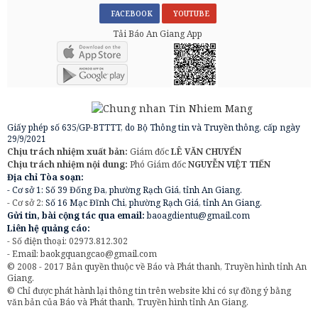
FACEBOOK
YOUTUBE
Tải Báo An Giang App
Giấy phép số 635/GP-BTTTT, do Bộ Thông tin và Truyền thông, cấp ngày
29/9/2021
Chịu trách nhiệm xuất bản:
Giám đốc
LÊ VĂN CHUYỂN
Chịu trách nhiệm nội dung:
Phó Giám đốc
NGUYỄN VIỆT TIẾN
Địa chỉ Tòa soạn:
- Cơ sở 1: Số 39 Đống Đa, phường Rạch Giá, tỉnh An Giang.
- Cơ sở 2:
Số 16 Mạc Đĩnh Chi, phường Rạch Giá, tỉnh An Giang.
Gửi tin, bài cộng tác qua email:
baoagdientu@gmail.com
Liên hệ quảng cáo:
- Số điện thoại: 02973.812.302
- Email:
baokgquangcao@gmail.com
© 2008 - 2017 Bản quyền thuộc về Báo và Phát thanh, Truyền hình tỉnh An
Giang.
© Chỉ được phát hành lại thông tin trên website khi có sự đồng ý bằng
văn bản của Báo và Phát thanh, Truyền hình tỉnh An Giang.