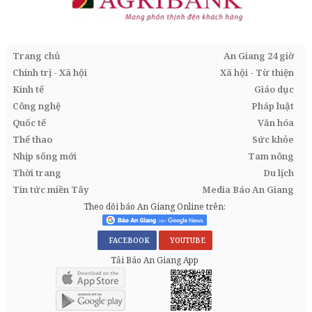
Trang chủ
An Giang 24 giờ
Chính trị - Xã hội
Xã hội - Từ thiện
Kinh tế
Giáo dục
Công nghệ
Pháp luật
Quốc tế
Văn hóa
Thể thao
Sức khỏe
Nhịp sống mới
Tam nông
Thời trang
Du lịch
Tin tức miền Tây
Media Báo An Giang
Theo dõi báo An Giang Online trên:
FACEBOOK
YOUTUBE
Tải Báo An Giang App