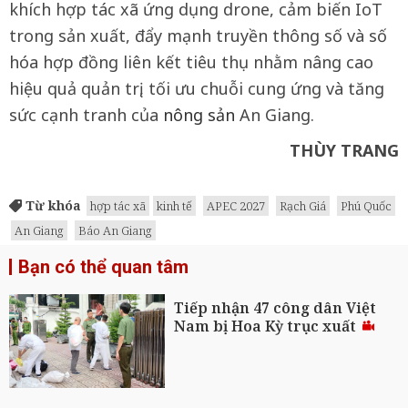
khích hợp tác xã ứng dụng drone, cảm biến IoT
trong sản xuất, đẩy mạnh truyền thông số và số
hóa hợp đồng liên kết tiêu thụ nhằm nâng cao
hiệu quả quản trị, tối ưu chuỗi cung ứng và tăng
sức cạnh tranh của
nông sản
An Giang.
THÙY TRANG
Từ khóa
hợp tác xã
kinh tế
APEC 2027
Rạch Giá
Phú Quốc
An Giang
Báo An Giang
Bạn có thể quan tâm
Tiếp nhận 47 công dân Việt
Nam bị Hoa Kỳ trục xuất