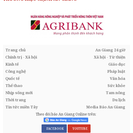
Trang chủ
An Giang 24 giờ
Chính trị - Xã hội
Xã hội - Từ thiện
Kinh tế
Giáo dục
Công nghệ
Pháp luật
Quốc tế
Văn hóa
Thể thao
Sức khỏe
Nhịp sống mới
Tam nông
Thời trang
Du lịch
Tin tức miền Tây
Media Báo An Giang
Theo dõi báo An Giang Online trên:
FACEBOOK
YOUTUBE