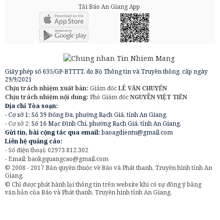
Tải Báo An Giang App
Giấy phép số 635/GP-BTTTT, do Bộ Thông tin và Truyền thông, cấp ngày
29/9/2021
Chịu trách nhiệm xuất bản:
Giám đốc
LÊ VĂN CHUYỂN
Chịu trách nhiệm nội dung:
Phó Giám đốc
NGUYỄN VIỆT TIẾN
Địa chỉ Tòa soạn:
- Cơ sở 1: Số 39 Đống Đa, phường Rạch Giá, tỉnh An Giang.
- Cơ sở 2:
Số 16 Mạc Đĩnh Chi, phường Rạch Giá, tỉnh An Giang.
Gửi tin, bài cộng tác qua email:
baoagdientu@gmail.com
Liên hệ quảng cáo:
- Số điện thoại: 02973.812.302
- Email:
baokgquangcao@gmail.com
© 2008 - 2017 Bản quyền thuộc về Báo và Phát thanh, Truyền hình tỉnh An
Giang.
© Chỉ được phát hành lại thông tin trên website khi có sự đồng ý bằng
văn bản của Báo và Phát thanh, Truyền hình tỉnh An Giang.