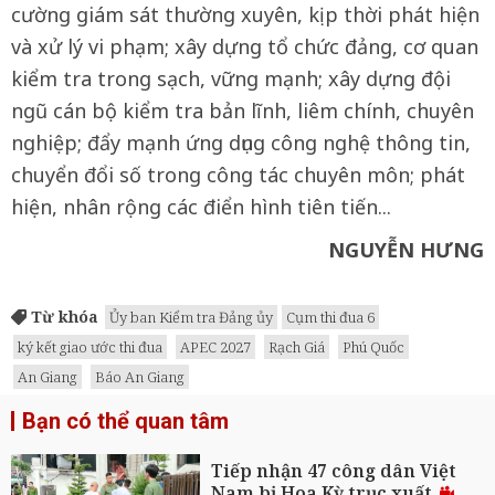
cường giám sát thường xuyên, kịp thời phát hiện
và xử lý vi phạm; xây dựng tổ chức đảng, cơ quan
kiểm tra trong sạch, vững mạnh; xây dựng đội
ngũ cán bộ kiểm tra bản lĩnh, liêm chính, chuyên
nghiệp; đẩy mạnh ứng dụng công nghệ thông tin,
chuyển đổi số trong công tác chuyên môn; phát
hiện, nhân rộng các điển hình tiên tiến...
NGUYỄN HƯNG
Từ khóa
Ủy ban Kiểm tra Đảng ủy
Cụm thi đua 6
ký kết giao ước thi đua
APEC 2027
Rạch Giá
Phú Quốc
An Giang
Báo An Giang
Bạn có thể quan tâm
Tiếp nhận 47 công dân Việt
Nam bị Hoa Kỳ trục xuất