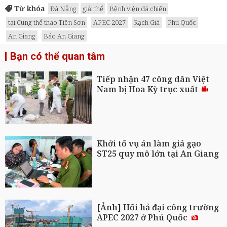
Từ khóa
Đà Nẵng
giải thể
Bệnh viện dã chiến
tại Cung thể thao Tiên Sơn
APEC 2027
Rạch Giá
Phú Quốc
An Giang
Báo An Giang
Bạn có thể quan tâm
Tiếp nhận 47 công dân Việt
Nam bị Hoa Kỳ trục xuất
Khởi tố vụ án làm giả gạo
ST25 quy mô lớn tại An Giang
[Ảnh] Hối hả đại công trường
APEC 2027 ở Phú Quốc