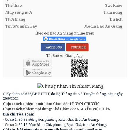
Thể thao
Sức khỏe
Nhịp sống mới
Tam nông
Thời trang
Du lịch
Tin tức miền Tây
Media Báo An Giang
Theo dõi báo An Giang Online trên:
FACEBOOK
YOUTUBE
Tải Báo An Giang App
Giấy phép số 635/GP-BTTTT, do Bộ Thông tin và Truyền thông, cấp ngày
29/9/2021
Chịu trách nhiệm xuất bản:
Giám đốc
LÊ VĂN CHUYỂN
Chịu trách nhiệm nội dung:
Phó Giám đốc
NGUYỄN VIỆT TIẾN
Địa chỉ Tòa soạn:
- Cơ sở 1: Số 39 Đống Đa, phường Rạch Giá, tỉnh An Giang.
- Cơ sở 2:
Số 16 Mạc Đĩnh Chi, phường Rạch Giá, tỉnh An Giang.
Gửi tin, bài cộng tác qua email:
baoagdientu@gmail.com