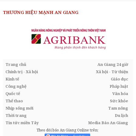
THƯƠNG HIỆU MẠNH AN GIANG
Trang chủ
An Giang 24 giờ
Chính trị - Xã hội
Xã hội - Từ thiện
Kinh tế
Giáo dục
Công nghệ
Pháp luật
Quốc tế
Văn hóa
Thể thao
Sức khỏe
Nhịp sống mới
Tam nông
Thời trang
Du lịch
Tin tức miền Tây
Media Báo An Giang
Theo dõi báo An Giang Online trên: