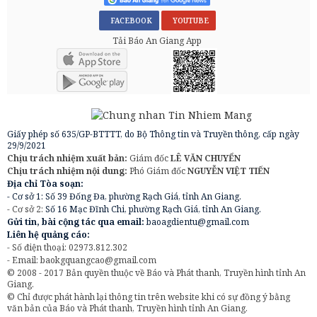
FACEBOOK
YOUTUBE
Tải Báo An Giang App
Giấy phép số 635/GP-BTTTT, do Bộ Thông tin và Truyền thông, cấp ngày
29/9/2021
Chịu trách nhiệm xuất bản:
Giám đốc
LÊ VĂN CHUYỂN
Chịu trách nhiệm nội dung:
Phó Giám đốc
NGUYỄN VIỆT TIẾN
Địa chỉ Tòa soạn:
- Cơ sở 1: Số 39 Đống Đa, phường Rạch Giá, tỉnh An Giang.
- Cơ sở 2:
Số 16 Mạc Đĩnh Chi, phường Rạch Giá, tỉnh An Giang.
Gửi tin, bài cộng tác qua email:
baoagdientu@gmail.com
Liên hệ quảng cáo:
- Số điện thoại: 02973.812.302
- Email:
baokgquangcao@gmail.com
© 2008 - 2017 Bản quyền thuộc về Báo và Phát thanh, Truyền hình tỉnh An
Giang.
© Chỉ được phát hành lại thông tin trên website khi có sự đồng ý bằng
văn bản của Báo và Phát thanh, Truyền hình tỉnh An Giang.