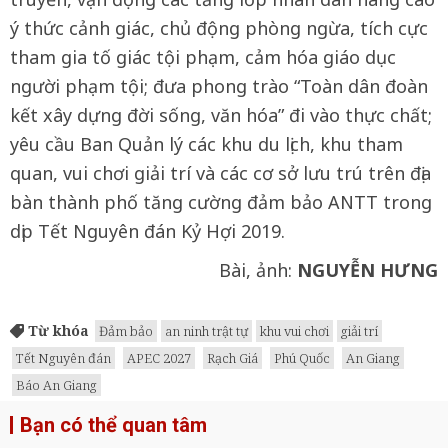
ý thức cảnh giác, chủ động phòng ngừa, tích cực
tham gia tố giác tội phạm, cảm hóa giáo dục
người phạm tội; đưa phong trào “Toàn dân đoàn
kết xây dựng đời sống, văn hóa” đi vào thực chất;
yêu cầu Ban Quản lý các khu du lịch, khu tham
quan, vui chơi giải trí và các cơ sở lưu trú trên địa
bàn thành phố tăng cường đảm bảo ANTT trong
dịp Tết Nguyên đán Kỷ Hợi 2019.
Bài, ảnh:
NGUYỄN HƯNG
Từ khóa
Đảm bảo
an ninh trật tự
khu vui chơi
giải trí
Tết Nguyên đán
APEC 2027
Rạch Giá
Phú Quốc
An Giang
Báo An Giang
Bạn có thể quan tâm