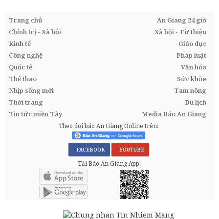
Trang chủ
An Giang 24 giờ
Chính trị - Xã hội
Xã hội - Từ thiện
Kinh tế
Giáo dục
Công nghệ
Pháp luật
Quốc tế
Văn hóa
Thể thao
Sức khỏe
Nhịp sống mới
Tam nông
Thời trang
Du lịch
Tin tức miền Tây
Media Báo An Giang
Theo dõi báo An Giang Online trên:
FACEBOOK
YOUTUBE
Tải Báo An Giang App