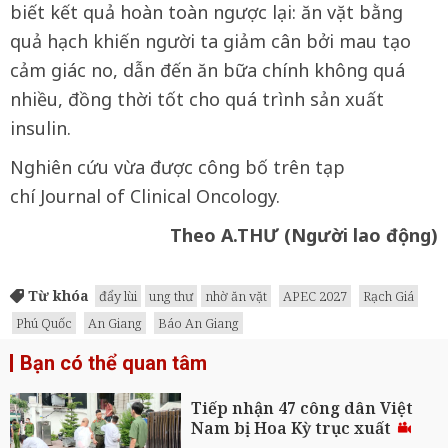
biết kết quả hoàn toàn ngược lại: ăn vặt bằng
quả hạch khiến người ta giảm cân bởi mau tạo
cảm giác no, dẫn đến ăn bữa chính không quá
nhiều, đồng thời tốt cho quá trình sản xuất
insulin.
Nghiên cứu vừa được công bố trên tạp
chí Journal of Clinical Oncology.
Theo A.THƯ (Người lao động)
Từ khóa
đẩy lùi
ung thư
nhờ ăn vặt
APEC 2027
Rạch Giá
Phú Quốc
An Giang
Báo An Giang
Bạn có thể quan tâm
Tiếp nhận 47 công dân Việt
Nam bị Hoa Kỳ trục xuất