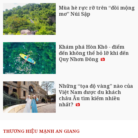
Mùa hè rực rỡ trên “đồi mộng
mơ” Núi Sập
Khám phá Hòn Khô - điểm
đến không thể bỏ lỡ khi đến
Quy Nhơn Đông
Những “tọa độ vàng” nào của
Việt Nam được du khách
châu Âu tìm kiếm nhiều
nhất?
THƯƠNG HIỆU MẠNH AN GIANG