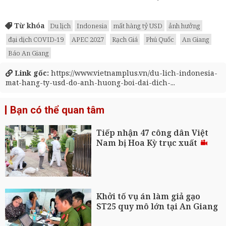
Từ khóa
Du lịch
Indonesia
mất hàng tỷ USD
ảnh hưởng
đại dịch COVID-19
APEC 2027
Rạch Giá
Phú Quốc
An Giang
Báo An Giang
Link gốc:
https://www.vietnamplus.vn/du-lich-indonesia-
mat-hang-ty-usd-do-anh-huong-boi-dai-dich-...
Bạn có thể quan tâm
Tiếp nhận 47 công dân Việt
Nam bị Hoa Kỳ trục xuất
Khởi tố vụ án làm giả gạo
ST25 quy mô lớn tại An Giang