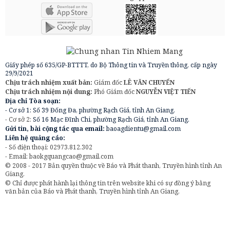
Giấy phép số 635/GP-BTTTT, do Bộ Thông tin và Truyền thông, cấp ngày
29/9/2021
Chịu trách nhiệm xuất bản:
Giám đốc
LÊ VĂN CHUYỂN
Chịu trách nhiệm nội dung:
Phó Giám đốc
NGUYỄN VIỆT TIẾN
Địa chỉ Tòa soạn:
- Cơ sở 1: Số 39 Đống Đa, phường Rạch Giá, tỉnh An Giang.
- Cơ sở 2:
Số 16 Mạc Đĩnh Chi, phường Rạch Giá, tỉnh An Giang.
Gửi tin, bài cộng tác qua email:
baoagdientu@gmail.com
Liên hệ quảng cáo:
- Số điện thoại: 02973.812.302
- Email:
baokgquangcao@gmail.com
© 2008 - 2017 Bản quyền thuộc về Báo và Phát thanh, Truyền hình tỉnh An
Giang.
© Chỉ được phát hành lại thông tin trên website khi có sự đồng ý bằng
văn bản của Báo và Phát thanh, Truyền hình tỉnh An Giang.