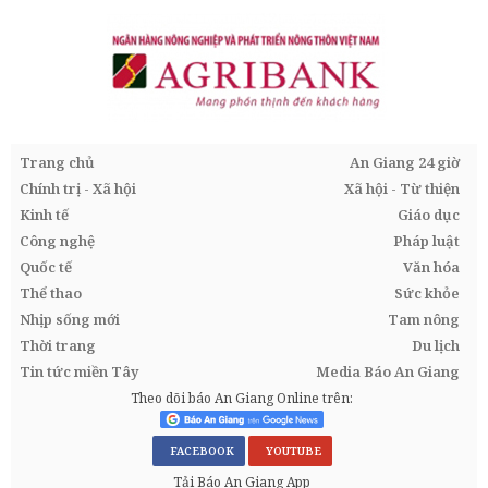
Trang chủ
An Giang 24 giờ
Chính trị - Xã hội
Xã hội - Từ thiện
Kinh tế
Giáo dục
Công nghệ
Pháp luật
Quốc tế
Văn hóa
Thể thao
Sức khỏe
Nhịp sống mới
Tam nông
Thời trang
Du lịch
Tin tức miền Tây
Media Báo An Giang
Theo dõi báo An Giang Online trên:
FACEBOOK
YOUTUBE
Tải Báo An Giang App