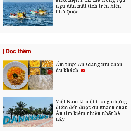
Phát hiện 1 thi thể trong vụ 2
ngư dân mất tích trên biển
Phú Quốc
Đọc thêm
Ẩm thực An Giang níu chân
du khách
Việt Nam là một trong những
điểm đến được du khách châu
Âu tìm kiếm nhiều nhất hè
này