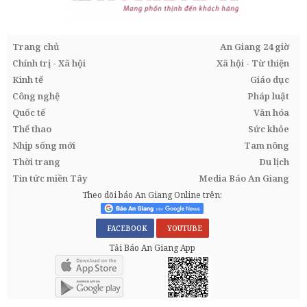
Trang chủ
An Giang 24 giờ
Chính trị - Xã hội
Xã hội - Từ thiện
Kinh tế
Giáo dục
Công nghệ
Pháp luật
Quốc tế
Văn hóa
Thể thao
Sức khỏe
Nhịp sống mới
Tam nông
Thời trang
Du lịch
Tin tức miền Tây
Media Báo An Giang
Theo dõi báo An Giang Online trên:
FACEBOOK
YOUTUBE
Tải Báo An Giang App