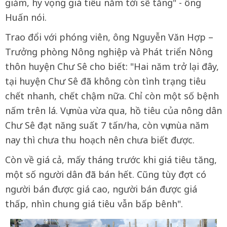
giảm, hy vọng giá tiêu năm tới sẽ tăng" - ông
Huấn nói.
Trao đổi với phóng viên, ông Nguyễn Văn Hợp –
Trưởng phòng Nông nghiệp và Phát triển Nông
thôn huyện Chư Sê cho biết: "Hai năm trở lại đây,
tại huyện Chư Sê đã không còn tình trạng tiêu
chết nhanh, chết chậm nữa. Chỉ còn một số bệnh
nấm trên lá. Vụ mùa vừa qua, hồ tiêu của nông dân
Chư Sê đạt năng suất 7 tấn/ha, còn vụ mùa năm
nay thì chưa thu hoạch nên chưa biết được.
Còn về giá cả, mấy tháng trước khi giá tiêu tăng,
một số người dân đã bán hết. Cũng tùy đợt có
người bán được giá cao, người bán được giá
thấp, nhìn chung giá tiêu vẫn bấp bênh".