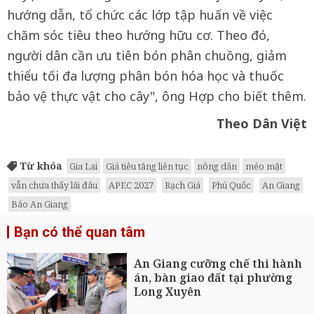
hướng dẫn, tổ chức các lớp tập huấn về việc
chăm sóc tiêu theo hướng hữu cơ. Theo đó,
người dân cần ưu tiên bón phân chuồng, giảm
thiểu tối đa lượng phân bón hóa học và thuốc
bảo vệ thực vật cho cây", ông Hợp cho biết thêm.
Theo Dân Việt
Từ khóa
Gia Lai
Giá tiêu tăng liên tục
nông dân
méo mặt
vẫn chưa thấy lãi đâu
APEC 2027
Rạch Giá
Phú Quốc
An Giang
Báo An Giang
Bạn có thể quan tâm
An Giang cưỡng chế thi hành
án, bàn giao đất tại phường
Long Xuyên