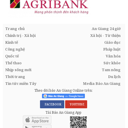
Trang chủ
An Giang 24 giờ
Chính trị - Xã hội
Xã hội - Từ thiện
Kinh tế
Giáo dục
Công nghệ
Pháp luật
Quốc tế
Văn hóa
Thể thao
Sức khỏe
Nhịp sống mới
Tam nông
Thời trang
Du lịch
Tin tức miền Tây
Media Báo An Giang
Theo dõi báo An Giang Online trên:
FACEBOOK
YOUTUBE
Tải Báo An Giang App