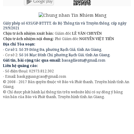
Giấy phép số 635/GP-BTTTT, do Bộ Thông tin và Truyền thông, cấp ngày
29/9/2021
Chịu trách nhiệm xuất bản:
Giám đốc
LÊ VĂN CHUYỂN
Chịu trách nhiệm nội dung:
Phó Giám đốc
NGUYỄN VIỆT TIẾN
Địa chỉ Tòa soạn:
- Cơ sở 1: Số 39 Đống Đa, phường Rạch Giá, tỉnh An Giang.
- Cơ sở 2:
Số 16 Mạc Đĩnh Chi, phường Rạch Giá, tỉnh An Giang.
Gửi tin, bài cộng tác qua email:
baoagdientu@gmail.com
Liên hệ quảng cáo:
- Số điện thoại: 02973.812.302
- Email:
baokgquangcao@gmail.com
© 2008 - 2017 Bản quyền thuộc về Báo và Phát thanh, Truyền hình tỉnh An
Giang.
© Chỉ được phát hành lại thông tin trên website khi có sự đồng ý bằng
văn bản của Báo và Phát thanh, Truyền hình tỉnh An Giang.