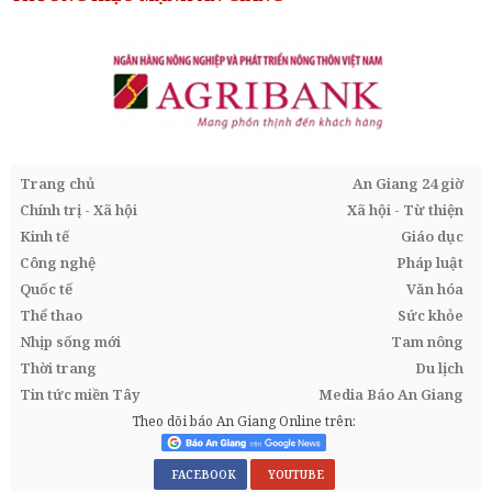
Trang chủ
An Giang 24 giờ
Chính trị - Xã hội
Xã hội - Từ thiện
Kinh tế
Giáo dục
Công nghệ
Pháp luật
Quốc tế
Văn hóa
Thể thao
Sức khỏe
Nhịp sống mới
Tam nông
Thời trang
Du lịch
Tin tức miền Tây
Media Báo An Giang
Theo dõi báo An Giang Online trên:
FACEBOOK
YOUTUBE