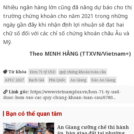
Nhiều ngân hàng lớn cũng đã nâng dự báo cho thị
trường chứng khoán cho năm 2021 trong những
ngày gần đây khi nhận định lợi nhuận sẽ đạt hai
chữ số đối với các chỉ số chứng khoán châu Âu và
Mỹ.
Theo MINH HẰNG (TTXVN/Vietnam+)
Từ khóa
Hơn 71 tỷ USD
quỹ chứng khoán toàn cầu
APEC 2027
Rạch Giá
Phú Quốc
An Giang
Báo An Giang
Link gốc:
https://www.vietnamplus.vn/hon-71-ty-usd-
duoc-bom-vao-cac-quy-chung-khoan-toan-cau/6780...
Bạn có thể quan tâm
An Giang cưỡng chế thi hành
án, bàn giao đất tại phường