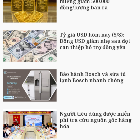
miếng giảm 500.000
đồng/lượng bán ra
Tỷ giá USD hôm nay (5/8):
Đồng USD giảm nhẹ sau đợt
can thiệp hỗ trợ đồng yên
Bảo hành Bosch và sửa tủ
lạnh Bosch nhanh chóng
Người tiêu dùng được miễn
phí tra cứu nguồn gốc hàng
hóa