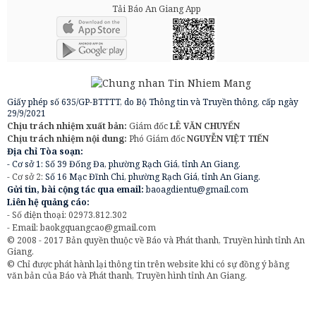
Tải Báo An Giang App
Giấy phép số 635/GP-BTTTT, do Bộ Thông tin và Truyền thông, cấp ngày
29/9/2021
Chịu trách nhiệm xuất bản:
Giám đốc
LÊ VĂN CHUYỂN
Chịu trách nhiệm nội dung:
Phó Giám đốc
NGUYỄN VIỆT TIẾN
Địa chỉ Tòa soạn:
- Cơ sở 1: Số 39 Đống Đa, phường Rạch Giá, tỉnh An Giang.
- Cơ sở 2:
Số 16 Mạc Đĩnh Chi, phường Rạch Giá, tỉnh An Giang.
Gửi tin, bài cộng tác qua email:
baoagdientu@gmail.com
Liên hệ quảng cáo:
- Số điện thoại: 02973.812.302
- Email:
baokgquangcao@gmail.com
© 2008 - 2017 Bản quyền thuộc về Báo và Phát thanh, Truyền hình tỉnh An
Giang.
© Chỉ được phát hành lại thông tin trên website khi có sự đồng ý bằng
văn bản của Báo và Phát thanh, Truyền hình tỉnh An Giang.