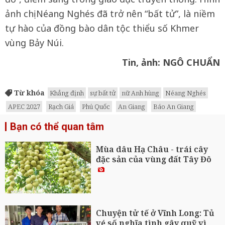
ảnh chị Néang Nghés đã trở nên “bất tử”, là niềm
tự hào của đồng bào dân tộc thiểu số Khmer
vùng Bảy Núi.
Tin, ảnh: NGÔ CHUẨN
Từ khóa
Khẳng định
sự bất tử
nữ Anh hùng
Néang Nghés
APEC 2027
Rạch Giá
Phú Quốc
An Giang
Báo An Giang
Bạn có thể quan tâm
Mùa dâu Hạ Châu - trái cây
đặc sản của vùng đất Tây Đô
Chuyện tử tế ở Vĩnh Long: Tủ
vé số nghĩa tình gây quỹ vì