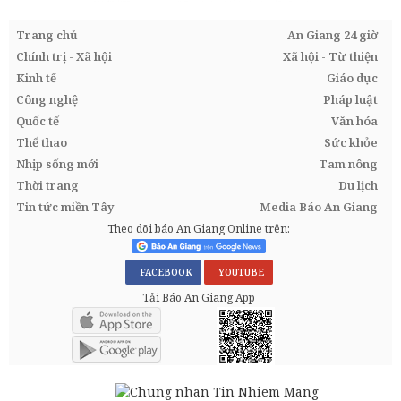
Trang chủ
An Giang 24 giờ
Chính trị - Xã hội
Xã hội - Từ thiện
Kinh tế
Giáo dục
Công nghệ
Pháp luật
Quốc tế
Văn hóa
Thể thao
Sức khỏe
Nhịp sống mới
Tam nông
Thời trang
Du lịch
Tin tức miền Tây
Media Báo An Giang
Theo dõi báo An Giang Online trên:
FACEBOOK
YOUTUBE
Tải Báo An Giang App