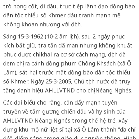
trò nòng cốt, đi đầu, trực tiếp lãnh đạo đồng bào
dân tộc thiểu số Khmer đấu tranh mạnh mẽ,
không khoan nhượng với địch.
Sáng 15-3-1962 (10-2 âm lịch), sau 2 ngày phục
kích bắt giữ, tra tấn dã man nhưng không khuất
phục được chị khai ra cơ sở cách mạng, địch đã
đem chị ra cánh đồng phum Chông Khsách (xã Ô
Lâm), sát hại trước mặt đồng bào dân tộc thiểu
số Khmer. Ngày 25-3-2005, Chủ tịch nước đã truy
tặng danh hiệu AHLLVTND cho chị Néang Nghés.
Các đại biểu cho rằng, cần đẩy mạnh tuyên
truyền về tấm gương chiến đấu và hy sinh của
AHLLVTND Néang Nghés trong thế hệ trẻ, xây
dựng khu mộ nữ liệt sĩ tại xã Ô Lâm thành “địa chỉ
đỏ”, điểm sáng trong giáo dục truyền thống. Hình