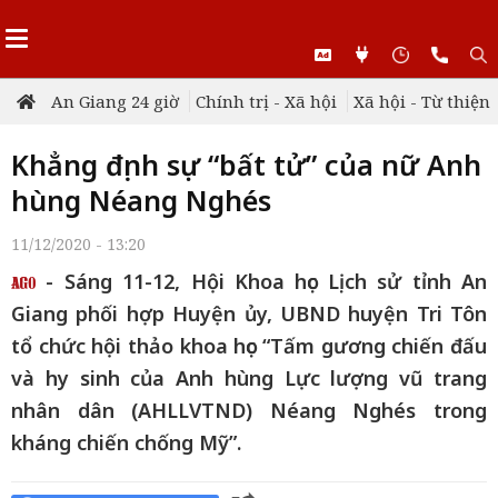
An Giang 24 giờ
Chính trị - Xã hội
Xã hội - Từ thiện
Khẳng định sự “bất tử” của nữ Anh
hùng Néang Nghés
11/12/2020 - 13:20
- Sáng 11-12, Hội Khoa học Lịch sử tỉnh An
Giang phối hợp Huyện ủy, UBND huyện Tri Tôn
tổ chức hội thảo khoa học “Tấm gương chiến đấu
và hy sinh của Anh hùng Lực lượng vũ trang
nhân dân (AHLLVTND) Néang Nghés trong
kháng chiến chống Mỹ”.