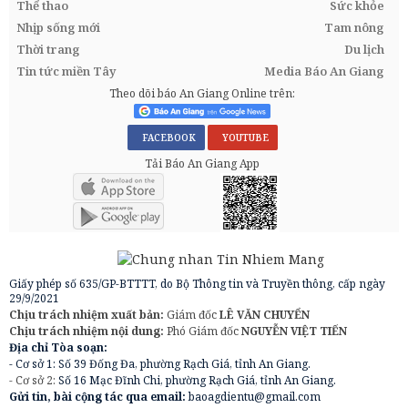
Thể thao
Sức khỏe
Nhịp sống mới
Tam nông
Thời trang
Du lịch
Tin tức miền Tây
Media Báo An Giang
Theo dõi báo An Giang Online trên:
FACEBOOK
YOUTUBE
Tải Báo An Giang App
Giấy phép số 635/GP-BTTTT, do Bộ Thông tin và Truyền thông, cấp ngày
29/9/2021
Chịu trách nhiệm xuất bản:
Giám đốc
LÊ VĂN CHUYỂN
Chịu trách nhiệm nội dung:
Phó Giám đốc
NGUYỄN VIỆT TIẾN
Địa chỉ Tòa soạn:
- Cơ sở 1: Số 39 Đống Đa, phường Rạch Giá, tỉnh An Giang.
- Cơ sở 2:
Số 16 Mạc Đĩnh Chi, phường Rạch Giá, tỉnh An Giang.
Gửi tin, bài cộng tác qua email:
baoagdientu@gmail.com