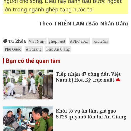
người cho sống. Điều này đánh dấu bước ngoặt
lớn trong ngành ghép tạng nước ta.
Theo THIÊN LAM (Báo Nhân Dân)
Từ khóa
Việt Nam
ghép ruột
APEC 2027
Rạch Giá
Phú Quốc
An Giang
Báo An Giang
Bạn có thể quan tâm
Tiếp nhận 47 công dân Việt
Nam bị Hoa Kỳ trục xuất
Khởi tố vụ án làm giả gạo
ST25 quy mô lớn tại An Giang