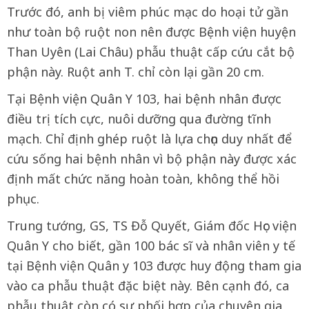
Trước đó, anh bị viêm phúc mạc do hoại tử gần
như toàn bộ ruột non nên được Bệnh viện huyện
Than Uyên (Lai Châu) phẫu thuật cấp cứu cắt bộ
phận này. Ruột anh T. chỉ còn lại gần 20 cm.
Tại Bệnh viện Quân Y 103, hai bệnh nhân được
điều trị tích cực, nuôi dưỡng qua đường tĩnh
mạch. Chỉ định ghép ruột là lựa chọn duy nhất để
cứu sống hai bệnh nhân vì bộ phận này được xác
định mất chức năng hoàn toàn, không thể hồi
phục.
Trung tướng, GS, TS Đỗ Quyết, Giám đốc Học viện
Quân Y cho biết, gần 100 bác sĩ và nhân viên y tế
tại Bệnh viện Quân y 103 được huy động tham gia
vào ca phẫu thuật đặc biệt này. Bên cạnh đó, ca
phẫu thuật còn có sự phối hợp của chuyên gia