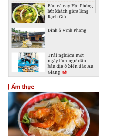
Bún cá cay Hải Phòng
hút khách giữa lòng
Rạch Giá
Đình ở Vĩnh Phong
Trải nghiệm một
ngày làm ngư dân
bản địa ở biển đảo An
Giang
Lâm Đồng: Độc đáo
Ẩm thực
ngôi làng hình bát
quái ở phố núi Bảo
Lộc