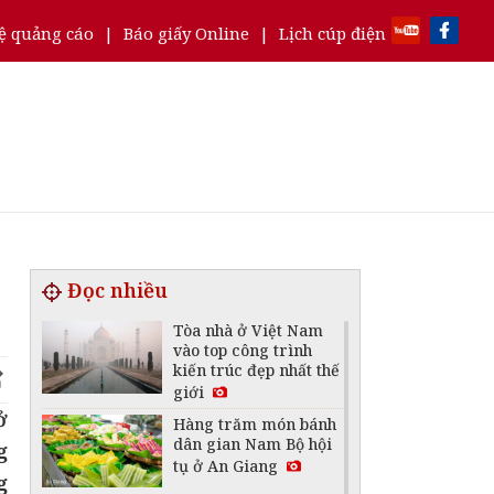
ệ quảng cáo
|
Báo giấy Online
|
Lịch cúp điện
Đọc nhiều
Tòa nhà ở Việt Nam
vào top công trình
kiến trúc đẹp nhất thế
giới
ở
Hàng trăm món bánh
dân gian Nam Bộ hội
g
tụ ở An Giang
g