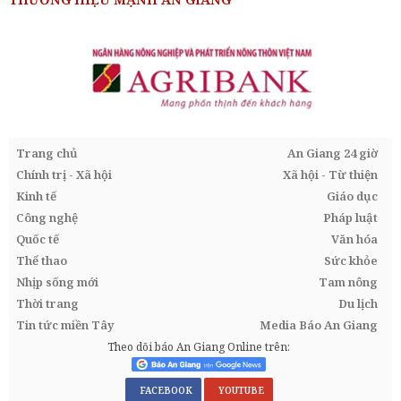
Trang chủ
An Giang 24 giờ
Chính trị - Xã hội
Xã hội - Từ thiện
Kinh tế
Giáo dục
Công nghệ
Pháp luật
Quốc tế
Văn hóa
Thể thao
Sức khỏe
Nhịp sống mới
Tam nông
Thời trang
Du lịch
Tin tức miền Tây
Media Báo An Giang
Theo dõi báo An Giang Online trên:
FACEBOOK
YOUTUBE