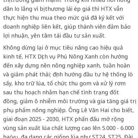
dân lo lắng vì bị thương lái ép giá thì HTX vẫn
thực hiện thu mua theo mức giá đã ký kết với
doanh nghiệp liên kết, giúp thành viên đảm bảo
lợi nhuận, yên tâm tái đầu tư sản xuất.
Không dừng lại ở mục tiêu nâng cao hiệu quả
kinh tế, HTX Dịch vụ Phú Nông Xanh còn hướng
đến xây dựng nền nông nghiệp xanh, tuần hoàn
và giảm phát thải; định hướng đầu tư hệ thống lò
sấy, kho trữ lúa, tổ chức thu gom và xử lý rơm
sau thu hoạch nhằm hạn chế tình trạng đốt
đồng, giảm ô nhiễm môi trường và gia tăng giá trị
phụ phẩm nông nghiệp. Ông Lê Văn Hai cho biết,
giai đoạn 2025 - 2030, HTX phấn đấu mở rộng
vùng sản xuất lúa chất lượng cao lên 5.000 - 6.000
ha/vụ, đa dạng các giống lúa như ST24, ST25, Đài