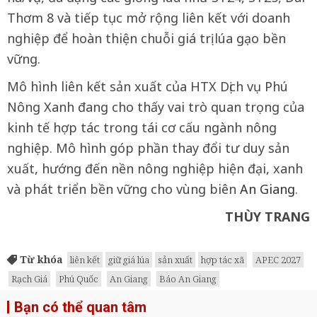
Thơm 8 và tiếp tục mở rộng liên kết với doanh
nghiệp để hoàn thiện chuỗi giá trị lúa gạo bền
vững.
Mô hình liên kết sản xuất của HTX Dịch vụ Phú
Nông Xanh đang cho thấy vai trò quan trọng của
kinh tế hợp tác trong tái cơ cấu ngành nông
nghiệp. Mô hình góp phần thay đổi tư duy sản
xuất, hướng đến nền nông nghiệp hiện đại, xanh
và phát triển bền vững cho vùng biên
An Giang
.
THÙY TRANG
Từ khóa
liên kết
giữ giá lúa
sản xuất
hợp tác xã
APEC 2027
Rạch Giá
Phú Quốc
An Giang
Báo An Giang
Bạn có thể quan tâm