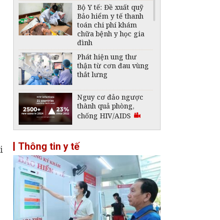
Bộ Y tế: Đề xuất quỹ
Bảo hiểm y tế thanh
toán chi phí khám
chữa bệnh y học gia
đình
Phát hiện ung thư
thận từ cơn đau vùng
thắt lưng
Nguy cơ đảo ngược
thành quả phòng,
chống HIV/AIDS
Liên tiếp cấp cứu các
Thông tin y tế
ca bệnh nghi do rết,
i
ruồi chui vào tai
g
Vaccine ung thư Nga
có kết quả khả quan
bước đầu: Chuyên gia
ung bướu nói gì?
Không được thu thêm