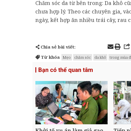
Chăm sóc da từ bên trong: Da khô cũ
chưa hợp lý. Theo các chuyên gia, v
ngày, kết hợp ăn nhiều trái cây, rau 
Chia sẻ bài viết:
Từ khóa
Mẹo
chăm sóc
da khô
trong mùa 
Bạn có thể quan tâm
Khởi tố vụ án làm giả gạo
Tiếp n