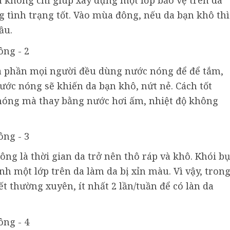
hông chỉ giúp xây dựng một lớp bảo vệ trên da
g tình trạng tốt. Vào mùa đông, nếu da bạn khô thì
ầu.
 phần mọi người đều dùng nước nóng để để tắm,
ớc nóng sẽ khiến da bạn khô, nứt nẻ. Cách tốt
nóng mà thay bằng nước hơi ấm, nhiệt độ không
ng là thời gian da trở nên thô ráp và khô. Khói bụ
nh một lớp trên da làm da bị xỉn màu. Vì vậy, tron
ết thường xuyên, ít nhất 2 lần/tuần để có làn da