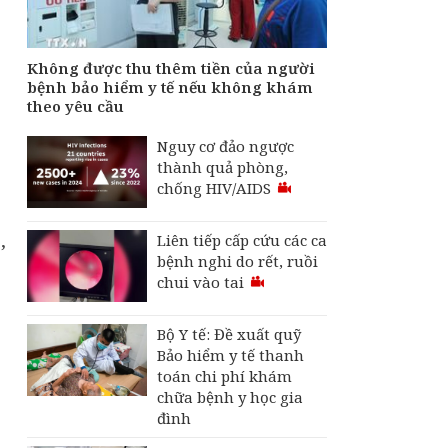
tiền của người bệnh
bảo hiểm y tế nếu
không khám theo yêu
cầu
Không được thu thêm tiền của người
bệnh bảo hiểm y tế nếu không khám
Hội chứng sợ "bỏ lỡ
theo yêu cầu
điện thoại" đang lan
rộng, ảnh hưởng
Nguy cơ đảo ngược
không nhỏ đến đời
thành quả phòng,
sống
chống HIV/AIDS
,
Liên tiếp cấp cứu các ca
bệnh nghi do rết, ruồi
chui vào tai
Bộ Y tế: Đề xuất quỹ
ễ
Bảo hiểm y tế thanh
toán chi phí khám
chữa bệnh y học gia
đình