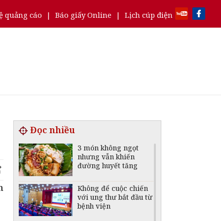
ệ quảng cáo
|
Báo giấy Online
|
Lịch cúp điện
Đọc nhiều
3 món không ngọt
nhưng vẫn khiến
đường huyết tăng
n
Không để cuộc chiến
với ung thư bắt đầu từ
bệnh viện