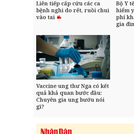
Liên tiếp cấp cứu các ca
Bộ Y t
bệnh nghi do rết, ruồi chui
hiểm y
vào tai
phí kh
gia đì
Vaccine ung thư Nga có kết
quả khả quan bước đầu:
Chuyên gia ung bướu nói
gì?