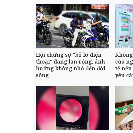
Hội chứng sợ "bỏ lỡ điện
Không 
thoại" đang lan rộng, ảnh
của ng
hưởng không nhỏ đến đời
tế nế
sống
yêu cầ