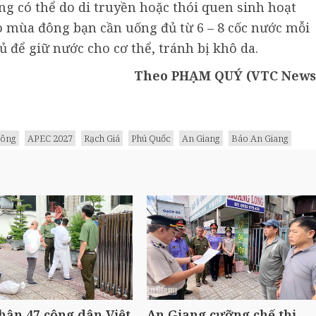
ng có thể do di truyền hoặc thói quen sinh hoạt
ào mùa đông bạn cần uống đủ từ 6 – 8 cốc nước mỗi
củ để giữ nước cho cơ thể, tránh bị khô da.
Theo PHẠM QUÝ (VTC News
đông
APEC 2027
Rạch Giá
Phú Quốc
An Giang
Báo An Giang
hận 47 công dân Việt
An Giang cưỡng chế thi