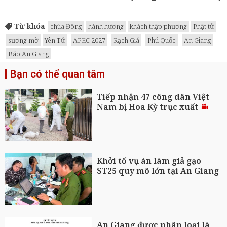
Từ khóa
chùa Đông
hành hương
khách thập phương
Phật tử
sương mờ
Yên Tử
APEC 2027
Rạch Giá
Phú Quốc
An Giang
Báo An Giang
Bạn có thể quan tâm
Tiếp nhận 47 công dân Việt
Nam bị Hoa Kỳ trục xuất
Khởi tố vụ án làm giả gạo
ST25 quy mô lớn tại An Giang
An Giang được phân loại là