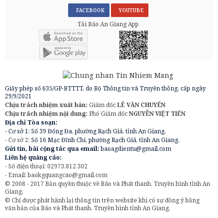
FACEBOOK
YOUTUBE
Tải Báo An Giang App
Giấy phép số 635/GP-BTTTT, do Bộ Thông tin và Truyền thông, cấp ngày
29/9/2021
Chịu trách nhiệm xuất bản:
Giám đốc
LÊ VĂN CHUYỂN
Chịu trách nhiệm nội dung:
Phó Giám đốc
NGUYỄN VIỆT TIẾN
Địa chỉ Tòa soạn:
- Cơ sở 1: Số 39 Đống Đa, phường Rạch Giá, tỉnh An Giang.
- Cơ sở 2:
Số 16 Mạc Đĩnh Chi, phường Rạch Giá, tỉnh An Giang.
Gửi tin, bài cộng tác qua email:
baoagdientu@gmail.com
Liên hệ quảng cáo:
- Số điện thoại: 02973.812.302
- Email:
baokgquangcao@gmail.com
© 2008 - 2017 Bản quyền thuộc về Báo và Phát thanh, Truyền hình tỉnh An
Giang.
© Chỉ được phát hành lại thông tin trên website khi có sự đồng ý bằng
văn bản của Báo và Phát thanh, Truyền hình tỉnh An Giang.