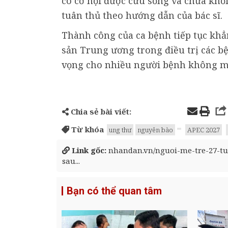
có cơ hội được cứu sống và chữa khỏ
tuân thủ theo hướng dẫn của bác sĩ.
Thành công của ca bệnh tiếp tục kh
sản Trung ương trong điều trị các b
vọng cho nhiều người bệnh không m
Chia sẻ bài viết:
Từ khóa
ung thư
nguyên bào
APEC 2027
Link gốc:
nhandan.vn/nguoi-me-tre-27-tu
sau...
Bạn có thể quan tâm