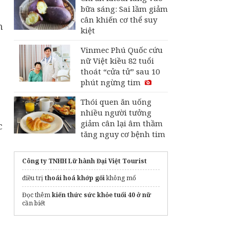
bữa sáng: Sai lầm giảm
cân khiến cơ thể suy
m
kiệt
Vinmec Phú Quốc cứu
nữ Việt kiều 82 tuổi
thoát “cửa tử” sau 10
phút ngừng tim
Thói quen ăn uống
nhiều người tưởng
giảm cân lại âm thầm
c
tăng nguy cơ bệnh tim
Công ty TNHH Lữ hành Đại Việt Tourist
điều trị
thoái hoá khớp gối
không mổ
Đọc thêm
kiến thức sức khỏe tuổi 40 ở nữ
cần biết