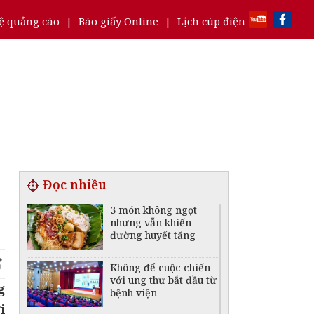
ệ quảng cáo
|
Báo giấy Online
|
Lịch cúp điện
Đọc nhiều
3 món không ngọt
nhưng vẫn khiến
đường huyết tăng
Không để cuộc chiến
với ung thư bắt đầu từ
g
bệnh viện
i