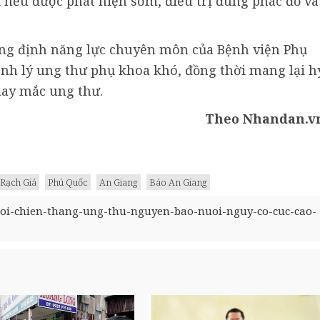
i nếu được phát hiện sớm, điều trị đúng phác đồ và
ẳng định năng lực chuyên môn của Bệnh viện Phụ
ệnh lý ung thư phụ khoa khó, đồng thời mang lại h
ay mắc ung thư.
Theo Nhandan.v
Rạch Giá
Phú Quốc
An Giang
Báo An Giang
oi-chien-thang-ung-thu-nguyen-bao-nuoi-nguy-co-cuc-cao-