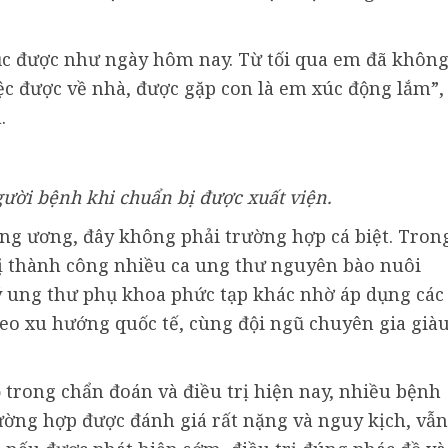
c được như ngày hôm nay. Từ tối qua em đã khôn
ệc được về nhà, được gặp con là em xúc động lắm”,
.
ời bệnh khi chuẩn bị được xuất viện.
ng ương, đây không phải trường hợp cá biệt. Tron
rị thành công nhiều ca ung thư nguyên bào nuôi
ý ung thư phụ khoa phức tạp khác nhờ áp dụng các
theo xu hướng quốc tế, cùng đội ngũ chuyên gia già
ộ trong chẩn đoán và điều trị hiện nay, nhiều bệnh
ường hợp được đánh giá rất nặng và nguy kịch, vẫn