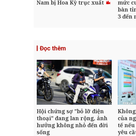
Nam bị Hoa Kỳ trục xuất
mức cu
bàn tỉ
3 đến 
Đọc thêm
Hội chứng sợ "bỏ lỡ điện
Không 
thoại" đang lan rộng, ảnh
của ng
hưởng không nhỏ đến đời
tế nế
sống
yêu cầ