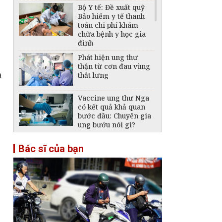
Bộ Y tế: Đề xuất quỹ
Bảo hiểm y tế thanh
toán chi phí khám
chữa bệnh y học gia
đình
Phát hiện ung thư
thận từ cơn đau vùng
à
thắt lưng
Vaccine ung thư Nga
có kết quả khả quan
bước đầu: Chuyên gia
ung bướu nói gì?
Nguy cơ đảo ngược
Bác sĩ của bạn
thành quả phòng,
chống HIV/AIDS
Liên tiếp cấp cứu các
ca bệnh nghi do rết,
ruồi chui vào tai
Không được thu thêm