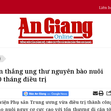
Liên h
ế
ến thắng ung thư nguyên bào nuôi
 tháng điều trị
 viện Phụ sản Trung ương vừa điều trị thành côn
 nuôi nguy cơ cực cao với tổn thương di căn tớ