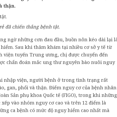
à thận.
ẻ đã chiến thắng bệnh tật.
ông ngờ những cơn đau đầu, buồn nôn kéo dài lại l
hiểm. Sau khi thăm khám tại nhiều cơ sở y tế từ
nh viện tuyến Trung ương, chị được chuyển đến
ược chẩn đoán mắc ung thư nguyên bào nuôi nguy
hi nhập viện, người bệnh ở trong tình trạng rất
não, gan, phổi và thận. Điểm nguy cơ của bệnh nhân
 đoàn Sản phụ khoa Quốc tế (FIGO), trong khi những
c xếp vào nhóm nguy cơ cao và trên 12 điểm là
những ca bệnh có mức độ nguy hiểm cao nhất mà