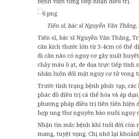
bệnh viện từng tiếp nhận điều trị.
Tiến sĩ, bác sĩ Nguyễn Văn Thắng
Tiến sĩ, bác sĩ Nguyễn Văn Thắng, T
căn kích thước lớn từ 3-4cm có thể di
di căn não có nguy cơ gây xuất huyết 
chảy máu ồ ạt, đe dọa trực tiếp tính
nhân luôn đối mặt nguy cơ tử vong tr
Trước tình trạng bệnh phức tạp, các 
phác đồ điều trị cá thể hóa và áp dụ
phương pháp điều trị tiên tiến hiện 
hợp ung thư nguyên bào nuôi nguy c
Nhận tin mắc bệnh khi tuổi đời còn r
mang, tuyệt vọng. Chị nhớ lại khoả