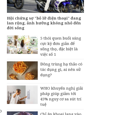
tiền của người bệnh
bảo hiểm y tế nếu
không khám theo yêu
cầu
Hội chứng sợ "bỏ lỡ điện thoại" đang
lan rộng, ảnh hưởng không nhỏ đến
Hội chứng sợ "bỏ lỡ
đời sống
điện thoại" đang lan
rộng, ảnh hưởng
5 thói quen buổi sáng
không nhỏ đến đời
sống
cực kỳ đơn giản để
sống thọ, đặc biệt là
việc số 1
Đông trùng hạ thảo có
tác dụng gì, ai nên sử
dụng?
WHO khuyến nghị giải
pháp giúp giảm tới
45% nguy cơ sa sút trí
tuệ
o
Chỉ ăn khoai lang vào