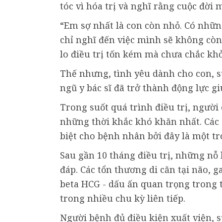
tóc vì hóa trị và nghĩ rằng cuộc đời 
“Em sợ nhất là con còn nhỏ. Có nhữ
chỉ nghĩ đến việc mình sẽ không còn
lo điều trị tốn kém mà chưa chắc khỏ
Thế nhưng, tình yêu dành cho con, s
ngũ y bác sĩ đã trở thành động lực gi
Trong suốt quá trình điều trị, ngườ
những thời khắc khó khăn nhất. Các
biệt cho bệnh nhân bởi đây là một t
Sau gần 10 tháng điều trị, những nỗ 
đáp. Các tổn thương di căn tại não, g
beta HCG - dấu ấn quan trọng trong 
trong nhiều chu kỳ liên tiếp.
Người bệnh đủ điều kiện xuất viện, s