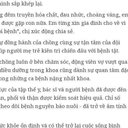
mình sắp khép lại.
ng đêm truyền hóa chất, đau nhức, choáng váng, e
 được gặp con nữa. Em từng xin gia đình cho về vì
i bệnh”, chị xúc động chia sẻ.
ự đồng hành của chồng cùng sự tận tâm của đội
úp người mẹ trẻ kiên trì chiến đấu với bệnh tật.
i chồng luôn ở bên chăm sóc, động viên vợ vượt qua
 điều dưỡng trong khoa cũng dành sự quan tâm đặ
rong những ca bệnh nặng nhất khoa.
lực của tập thể y, bác sĩ và người bệnh đã được đền
an, phổi và thận được kiểm soát hiệu quả. Chỉ số
theo dõi bệnh nguyên bào nuôi - đã trở về âm tính
ức khỏe ổn định và có thể trở lại cuộc sống bình