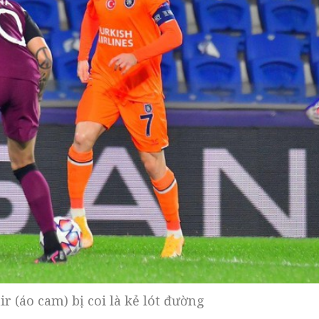
r (áo cam) bị coi là kẻ lót đường