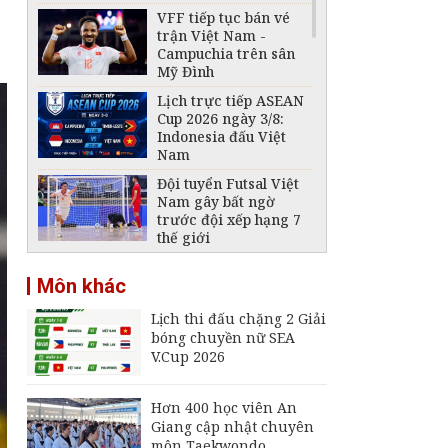
VFF tiếp tục bán vé
trận Việt Nam -
Campuchia trên sân
Mỹ Đình
Lịch trực tiếp ASEAN
Cup 2026 ngày 3/8:
Indonesia đấu Việt
Nam
Đội tuyển Futsal Việt
Nam gây bất ngờ
trước đội xếp hạng 7
thế giới
Đội tuyển Việt Nam
Môn khác
thắng thuyết phục
Indonesia, vươn lên
Lịch thi đấu chặng 2 Giải
dẫn đầu bảng A
bóng chuyền nữ SEA
Bảng xếp hạng chung
V.Cup 2026
cuộc chặng 1 Giải
bóng chuyền nữ SEA
V.Cup
Hơn 400 học viên An
Giang cập nhật chuyên
Lịch thi đấu chặng 2
môn Taekwondo