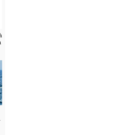
à
h
n