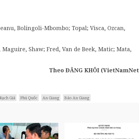
reanu, Bolingoli-Mbombo; Topal; Visca, Ozcan,
Maguire, Shaw; Fred, Van de Beek, Matic; Mata,
Theo ĐĂNG KHÔI (VietNamNet
Rạch Giá
Phú Quốc
An Giang
Báo An Giang