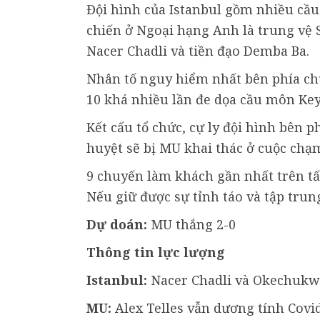
Đội hình của Istanbul gồm nhiều cầu 
chiến ở Ngoại hạng Anh là trung vệ Sk
Nacer Chadli và tiền đạo Demba Ba.
Nhân tố nguy hiểm nhất bên phía chủ
10 khá nhiều lần đe dọa cầu môn Key
Kết cấu tổ chức, cự ly đội hình bên 
huyệt sẽ bị MU khai thác ở cuộc chạm
9 chuyến làm khách gần nhất trên tấ
Nếu giữ được sự tỉnh táo và tập trun
Dự doán:
MU thắng 2-0
Thông tin lực lượng
Istanbul:
Nacer Chadli và Okechukwu
MU:
Alex Telles vẫn dương tính Covid-