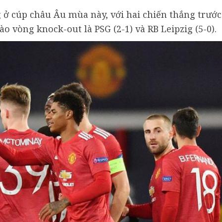
ở cúp châu Âu mùa này, với hai chiến thắng trước
ào vòng knock-out là PSG (2-1) và RB Leipzig (5-0).