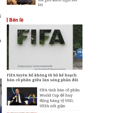
lời
i
Bên lề
a
FIFA tuyên bố không từ bỏ kế hoạch
bán cổ phần giữa làn sóng phản đối
FIFA tính bán cổ phần
World Cup để huy
động hàng tỷ USD,
UEFA nổi giận