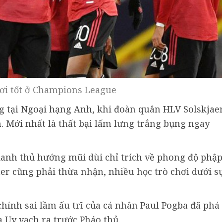
ơi tốt ở Champions League
ng tại Ngoại hạng Anh, khi đoàn quân HLV Solskjae
. Mới nhất là thất bại lấm lưng trắng bụng ngay
danh thủ hướng mũi dùi chỉ trích về phong độ phậ
er cũng phải thừa nhận, nhiều học trò chơi dưới s
hính sai lầm ấu trĩ của cá nhân Paul Pogba đã phá
 Uy vạch ra trước Pháo thủ.