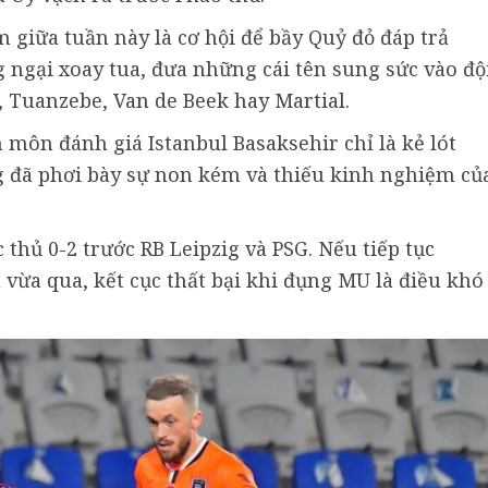
 giữa tuần này là cơ hội để bầy Quỷ đỏ đáp trả
g ngại xoay tua, đưa những cái tên sung sức vào độ
 Tuanzebe, Van de Beek hay Martial.
n môn đánh giá Istanbul Basaksehir chỉ là kẻ lót
g đã phơi bày sự non kém và thiếu kinh nghiệm củ
hủ 0-2 trước RB Leipzig và PSG. Nếu tiếp tục
vừa qua, kết cục thất bại khi đụng MU là điều khó