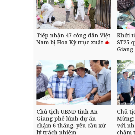
Tiếp nhận 47 công dân Việt
Khởi t
Nam bị Hoa Kỳ trục xuất
ST25 q
Giang
Chủ tịch UBND tỉnh An
Chủ tị
Giang phê bình dự án
Mừng:
chậm 6 tháng, yêu cầu xử
với nh
lý trách nhiệm
chậm t