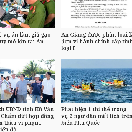
ố vụ án làm giả gạo
An Giang được phân loại l
uy mô lớn tại An
đơn vị hành chính cấp tỉn
loại I
ch UBND tỉnh Hồ Văn
Phát hiện 1 thi thể trong
 Chấm dứt hợp đồng
vụ 2 ngư dân mất tích trê
à thầu vi phạm,
biển Phú Quốc
iến độ