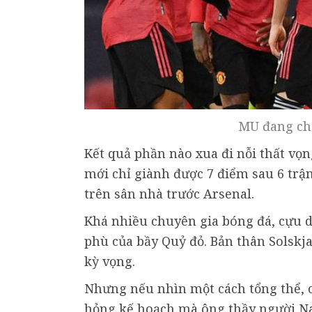
MU đang ch
Kết quả phần nào xua đi nỗi thất vọ
mới chỉ giành được 7 điểm sau 6 trận
trên sân nhà trước Arsenal.
Khá nhiều chuyên gia bóng đá, cựu 
phù của bầy Quỷ đỏ. Bản thân Solskja
kỳ vọng.
Nhưng nếu nhìn một cách tổng thể, c
hỏng kế hoạch mà ông thầy người Na