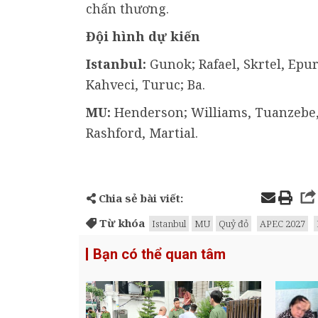
chấn thương.
Đội hình dự kiến
Istanbul:
Gunok; Rafael, Skrtel, Epu
Kahveci, Turuc; Ba.
MU:
Henderson; Williams, Tuanzebe, 
Rashford, Martial.
Chia sẻ bài viết:
Từ khóa
Istanbul
MU
Quỷ đỏ
APEC 2027
Bạn có thể quan tâm