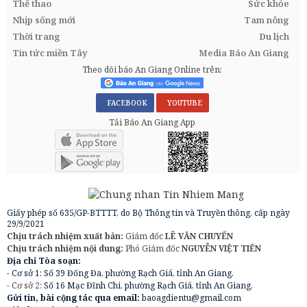
Thể thao
Sức khỏe
Nhịp sống mới
Tam nông
Thời trang
Du lịch
Tin tức miền Tây
Media Báo An Giang
Theo dõi báo An Giang Online trên:
FACEBOOK
YOUTUBE
Tải Báo An Giang App
Giấy phép số 635/GP-BTTTT, do Bộ Thông tin và Truyền thông, cấp ngày
29/9/2021
Chịu trách nhiệm xuất bản:
Giám đốc
LÊ VĂN CHUYỂN
Chịu trách nhiệm nội dung:
Phó Giám đốc
NGUYỄN VIỆT TIẾN
Địa chỉ Tòa soạn:
- Cơ sở 1: Số 39 Đống Đa, phường Rạch Giá, tỉnh An Giang.
- Cơ sở 2:
Số 16 Mạc Đĩnh Chi, phường Rạch Giá, tỉnh An Giang.
Gửi tin, bài cộng tác qua email:
baoagdientu@gmail.com