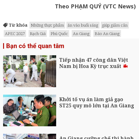
Theo PHẠM QUÝ (VTC News)
Từ khóa
Những thực phẩm
ăn vào buổi sáng
giúp giảm cân
APEC 2027
Rạch Giá
Phú Quốc
An Giang
Báo An Giang
Bạn có thể quan tâm
Tiếp nhận 47 công dân Việt
Nam bị Hoa Kỳ trục xuất
Khởi tố vụ án làm giả gạo
ST25 quy mô lớn tại An Giang
An Giang cưỡng chế thi hành