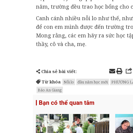
năm, trường đều trao học bổng cho c
Canh cánh nhiều nỗi lo như thế, nh
để con em mình được đến trường tron
Mong rằng, các em hãy ra sức học tậ
thầy, cô và cha, mẹ.
Chia sẻ bài viết:
Từ khóa
Nỗi lo
đầu năm học mới
PHƯƠNG L
Báo An Giang
Bạn có thể quan tâm