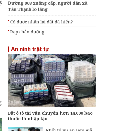
ể
Đường 968 xuống cấp, người dân xã
Tân Thạnh lo lắng
Có được nhận lại đất đã hiến?
Rạp chắn đường
An ninh trật tự
.
g
Bắt ô tô tải vận chuyển hơn 14.000 bao
thuốc lá nhập lậu
Khởi tố vụ án làm giả