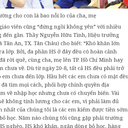
ường cho con là bao nỗi lo của cha, mẹ
giáo viên cũng “đứng ngồi không yên” với nhiều
ng đến gần. Thầy Nguyễn Hữu Tình, Hiệu trưởng
Tân An, TX. Tân Châu) cho biết: “Khó khăn lớn
ra lớp. Bởi, đa phần HS ở đây đều có hoàn cảnh
ã rời quê, cùng cha, mẹ lên TP. Hồ Chí Minh hay
chưa về. Dù từ ngày 20-8, tất cả HS đều phải trở
ó em chưa đến lớp. Hầu hết các em chưa có mặt đề
i đã tìm mọi cách, phối hợp chính quyền địa
em về nhập học nhưng chưa có chuyển biến. Vài
 sẽ không tính lương cho các em, vì phải làm đủ
ớn nhất của chúng tôi là các em kiếm được tiền sớm
í bỏ học. Năm nào chúng tôi cũng gặp phải trường
 HS nghèo, HS khó khăn, ngăn dòng bỏ học, hàng