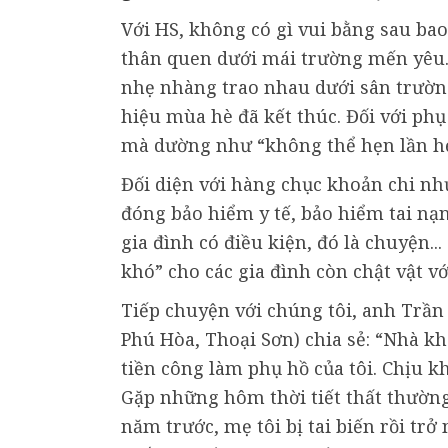
Với HS, không có gì vui bằng sau ba
thân quen dưới mái trường mến yêu.
nhẹ nhàng trao nhau dưới sân trườ
hiệu mùa hè đã kết thúc. Đối với ph
mà dường như “không thể hẹn lần hẹ
Đối diện với hàng chục khoản chi như
đóng bảo hiểm y tế, bảo hiểm tai nạ
gia đình có điều kiện, đó là chuyện...
khó” cho các gia đình còn chật vật vớ
Tiếp chuyện với chúng tôi, anh Trần
Phú Hòa, Thoại Sơn) chia sẻ: “Nhà k
tiền công làm phụ hồ của tôi. Chịu k
Gặp những hôm thời tiết thất thường,
năm trước, mẹ tôi bị tai biến rồi tr