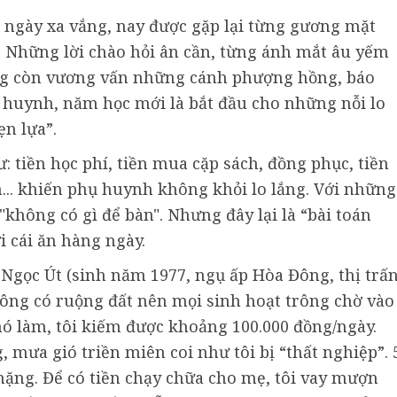
o ngày xa vắng, nay được gặp lại từng gương mặt
 Những lời chào hỏi ân cần, từng ánh mắt âu yếm
ng còn vương vấn những cánh phượng hồng, báo
ụ huynh, năm học mới là bắt đầu cho những nỗi lo
n lựa”.
: tiền học phí, tiền mua cặp sách, đồng phục, tiền
n... khiến phụ huynh không khỏi lo lắng. Với những
 "không có gì để bàn". Nhưng đây lại là “bài toán
i cái ăn hàng ngày.
 Ngọc Út (sinh năm 1977, ngụ ấp Hòa Đông, thị trấ
hông có ruộng đất nên mọi sinh hoạt trông chờ vào
hó làm, tôi kiếm được khoảng 100.000 đồng/ngày.
 mưa gió triền miên coi như tôi bị “thất nghiệp”. 
ở nặng. Để có tiền chạy chữa cho mẹ, tôi vay mượn