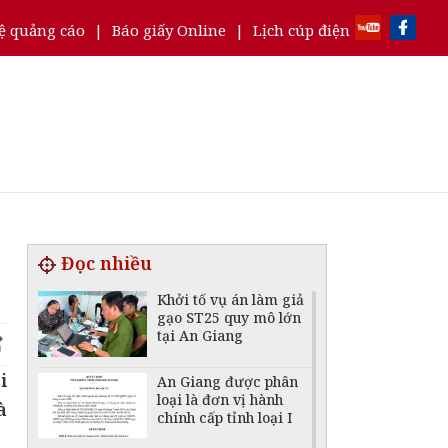
ệ quảng cáo
|
Báo giấy Online
|
Lịch cúp điện
Đọc nhiều
Khởi tố vụ án làm giả
gạo ST25 quy mô lớn
tại An Giang
i
An Giang được phân
loại là đơn vị hành
à
chính cấp tỉnh loại I