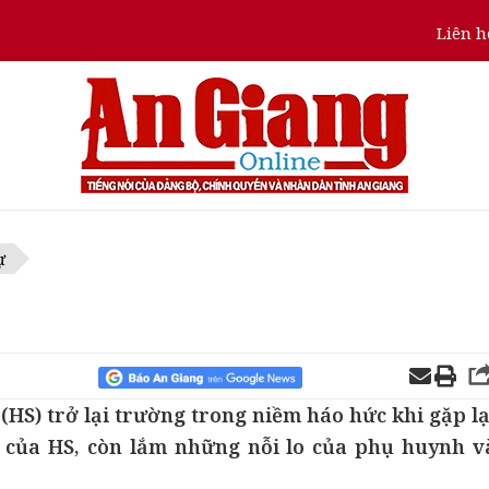
Liên h
ự
 (HS) trở lại trường trong niềm háo hức khi gặp lạ
i của HS, còn lắm những nỗi lo của phụ huynh v