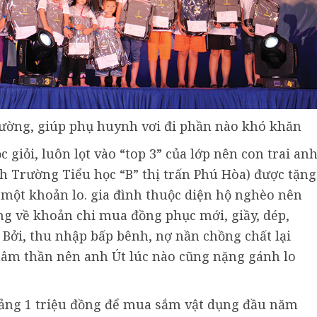
ường, giúp phụ huynh vơi đi phần nào khó khăn
giỏi, luôn lọt vào “top 3” của lớp nên con trai an
nh Trường Tiểu học “B” thị trấn Phú Hòa) được tặng
một khoản lo. gia đình thuộc diện hộ nghèo nên
g về khoản chi mua đồng phục mới, giầy, dép,
. Bởi, thu nhập bấp bênh, nợ nần chồng chất lại
tâm thần nên anh Út lúc nào cũng nặng gánh lo
ảng 1 triệu đồng để mua sắm vật dụng đầu năm