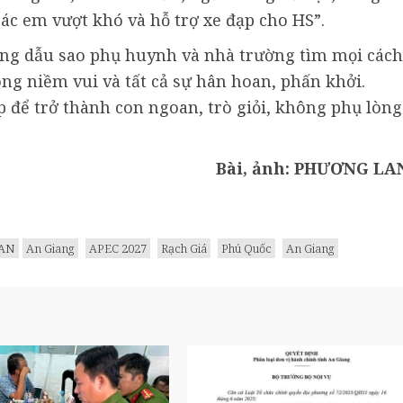
ác em vượt khó và hỗ trợ xe đạp cho HS”.
ưng dẫu sao phụ huynh và nhà trường tìm mọi cách
g niềm vui và tất cả sự hân hoan, phấn khởi.
p để trở thành con ngoan, trò giỏi, không phụ lòng
Bài, ảnh: PHƯƠNG LA
AN
An Giang
APEC 2027
Rạch Giá
Phú Quốc
An Giang