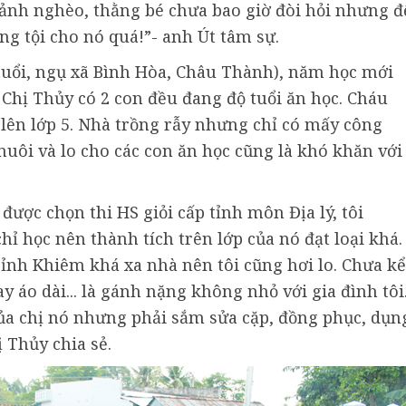
 cảnh nghèo, thằng bé chưa bao giờ đòi hỏi nhưng đ
g tội cho nó quá!”- anh Út tâm sự.
tuổi, ngụ xã Bình Hòa, Châu Thành), năm học mới
 Chị Thủy có 2 con đều đang độ tuổi ăn học. Cháu
 lên lớp 5. Nhà trồng rẫy nhưng chỉ có mấy công
nuôi và lo cho các con ăn học cũng là khó khăn với
 được chọn thi HS giỏi cấp tỉnh môn Địa lý, tôi
 học nên thành tích trên lớp của nó đạt loại khá.
nh Khiêm khá xa nhà nên tôi cũng hơi lo. Chưa kể
 áo dài... là gánh nặng không nhỏ với gia đình tôi
của chị nó nhưng phải sắm sửa cặp, đồng phục, dụn
 Thủy chia sẻ.