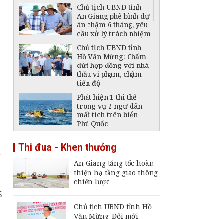
Chủ tịch UBND tỉnh
An Giang phê bình dự
án chậm 6 tháng, yêu
cầu xử lý trách nhiệm
Chủ tịch UBND tỉnh
Hồ Văn Mừng: Chấm
dứt hợp đồng với nhà
thầu vi phạm, chậm
tiến độ
Phát hiện 1 thi thể
trong vụ 2 ngư dân
mất tích trên biển
Phú Quốc
Thông báo ngừng,
Thi đua - Khen thưởng
giảm mức cung cấp
n
điện trên địa bàn tỉnh
An Giang tăng tốc hoàn
An Giang ngày 6 -
thiện hạ tầng giao thông
7/8/2026
chiến lược
Đại tá Nguyễn Việt
5
Thắng nhận nhiệm vụ
Chính ủy Bộ Chỉ huy
Chủ tịch UBND tỉnh Hồ
Quân sự tỉnh An
Văn Mừng: Đổi mới