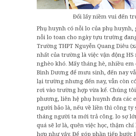
Đổi lấy niềm vui đến tr
Phụ huynh có nỗi lo của phụ huynh, 
nỗi lo toan cho ngày tựu trường đa
Trường THPT Nguyễn Quang Diêu (xã 
nhất của trường là việc vận động HS 
nghèo khó. Mấy tháng hè, nhiều em đ
Bình Dương để mưu sinh, đến nay vẫn 
lại trường nhưng đến nay, vẫn còn c
rơi vào trường hợp vừa kể. Chúng tô
phương, liên hệ phụ huynh đưa các 
người bảo là, nếu về liền thì công ty
tháng người ta mới trả công. lo sợ l
quá sẽ lơ là, quên việc học, thậm ch
hợp như vậy. Để góp phần tiếp bước