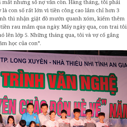
ã mất nhưng số nợ vẫn còn. Hàng tháng, tôi phải
y là con số rất lớn vì tiền công cao lắm chỉ hơn 3
mạnh thì nhận giặt đồ mướn quanh xóm, kiếm thêm
 tiền rau mắm qua ngày. Mấy ngày qua, con trai tôi
nó lên lớp 5. Những tháng qua, tôi và vợ cố gắng
ăm học của con”.