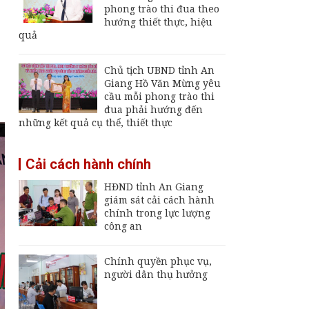
Giang
phong trào thi đua theo
hướng thiết thực, hiệu
Đội K92 quy tập thêm
quả
8 hài cốt liệt sĩ tại An
Giang
Chủ tịch UBND tỉnh An
Thường trực UBND
Giang Hồ Văn Mừng yêu
tỉnh An Giang yêu cầu
cầu mỗi phong trào thi
sớm đưa cảng biển
đua phải hướng đến
An Thới hoạt động trở
những kết quả cụ thể, thiết thực
lại
An Giang chốt hạn
Cải cách hành chính
vận hành nhà máy xử
lý rác Long Xuyên,
HĐND tỉnh An Giang
trễ sẽ thu hồi dự án
giám sát cải cách hành
chính trong lực lượng
công an
Chính quyền phục vụ,
người dân thụ hưởng