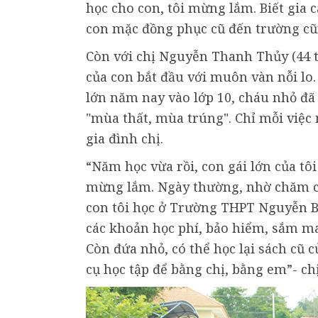
học cho con, tôi mừng lắm. Biết gia
con mặc đồng phục cũ đến trường cũn
Còn với chị Nguyễn Thanh Thủy (44 
của con bắt đầu với muôn vàn nỗi lo.
lớn năm nay vào lớp 10, cháu nhỏ đã
"mùa thất, mùa trúng". Chỉ mỗi việc 
gia đình chị.
“Năm học vừa rồi, con gái lớn của tôi
mừng lắm. Ngày thường, nhờ chăm chỉ
con tôi học ở Trường THPT Nguyễn Bỉ
các khoản học phí, bảo hiểm, sắm may
Còn đứa nhỏ, có thể học lại sách cũ 
cụ học tập để bằng chị, bằng em”- chị