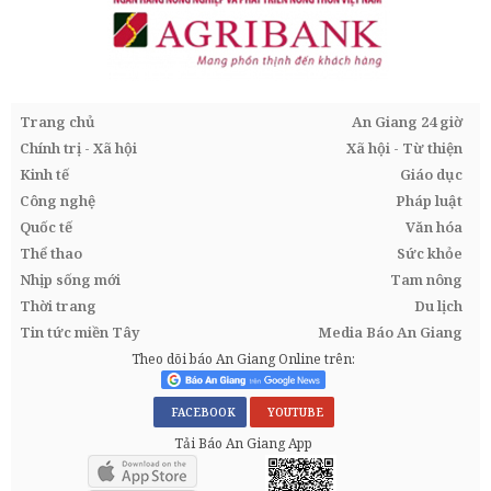
Trang chủ
An Giang 24 giờ
Chính trị - Xã hội
Xã hội - Từ thiện
Kinh tế
Giáo dục
Công nghệ
Pháp luật
Quốc tế
Văn hóa
Thể thao
Sức khỏe
Nhịp sống mới
Tam nông
Thời trang
Du lịch
Tin tức miền Tây
Media Báo An Giang
Theo dõi báo An Giang Online trên:
FACEBOOK
YOUTUBE
Tải Báo An Giang App