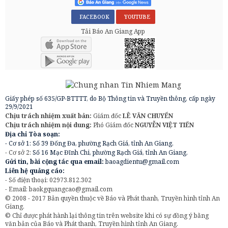
FACEBOOK
YOUTUBE
Tải Báo An Giang App
Giấy phép số 635/GP-BTTTT, do Bộ Thông tin và Truyền thông, cấp ngày
29/9/2021
Chịu trách nhiệm xuất bản:
Giám đốc
LÊ VĂN CHUYỂN
Chịu trách nhiệm nội dung:
Phó Giám đốc
NGUYỄN VIỆT TIẾN
Địa chỉ Tòa soạn:
- Cơ sở 1: Số 39 Đống Đa, phường Rạch Giá, tỉnh An Giang.
- Cơ sở 2:
Số 16 Mạc Đĩnh Chi, phường Rạch Giá, tỉnh An Giang.
Gửi tin, bài cộng tác qua email:
baoagdientu@gmail.com
Liên hệ quảng cáo:
- Số điện thoại: 02973.812.302
- Email:
baokgquangcao@gmail.com
© 2008 - 2017 Bản quyền thuộc về Báo và Phát thanh, Truyền hình tỉnh An
Giang.
© Chỉ được phát hành lại thông tin trên website khi có sự đồng ý bằng
văn bản của Báo và Phát thanh, Truyền hình tỉnh An Giang.