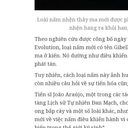
Loài nấm nhện thây ma mới được phá
nhện hang ra khỏi hang
Theo nghiên cứu được công bố ngày 2
Evolution, loại nấm mới có tên Gibe
ma ở kiến. Nó dường như điều khiển 
phát tán.
Tuy nhiên, cách loại nấm này ảnh hư
còn nhiều câu hỏi về sự tiến hóa cũng
Tiến sĩ João Araújo, một trong các t
tàng Lịch sử Tự nhiên Đan Mạch, cho 
ong bắp cày và một số loài khác, nhưn
mới về việc nấm điều khiển hành vi 
biến trong thế giới ký sinh”.