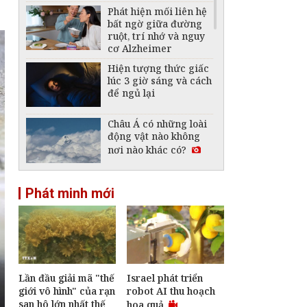
Phát hiện mối liên hệ
bất ngờ giữa đường
ruột, trí nhớ và nguy
cơ Alzheimer
Hiện tượng thức giấc
lúc 3 giờ sáng và cách
để ngủ lại
Châu Á có những loài
động vật nào không
nơi nào khác có?
Phát hiện 17 loài chim
Phát minh mới
mới ở Vườn quốc gia
Phong Nha - Kẻ Bàng
Phát triển mô hình AI
giải mã “ngôn ngữ
của não bộ”
Lần đầu giải mã "thế
Israel phát triển
giới vô hình" của rạn
robot AI thu hoạch
Gà lôi lam mào trắng
trở về Quảng Trị -
san hô lớn nhất thế
hoa quả