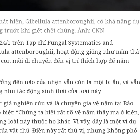
t hiện, Gibellula attenboroughii, có khả năng dụ
 trước khi giết chết chúng. Ảnh: CNN
4/1 trên Tạp chí Fungal Systematics and
llula attenboroughii, hoạt động giống như nấm thâ
con mồi di chuyển đến vị trí thích hợp để nấm
ởng đến não của nhện vẫn còn là một bí ẩn, và vẫ
 như tác động sinh thái của loài này.
ác giả nghiên cứu và là chuyên gia về nấm tại Bảo
biết: “Chúng ta biết rất rõ về nấm thây ma ở kiến,
g loài này thuộc họ khác. Vì vậy, đây là một ví dụ
của vật chủ. Điều này rất thú vị, nhưng không phổ