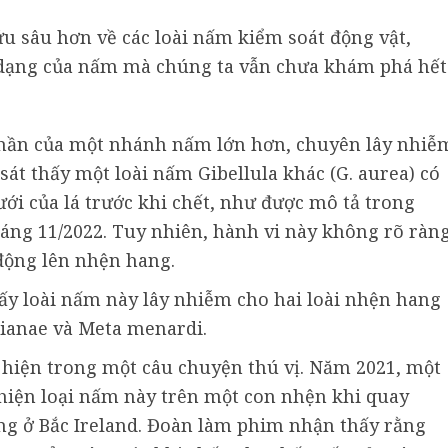
ứu sâu hơn về các loài nấm kiểm soát động vật,
 dạng của nấm mà chúng ta vẫn chưa khám phá hết
phần của một nhánh nấm lớn hơn, chuyên lây nhiễ
át thấy một loài nấm Gibellula khác (G. aurea) có
ới của lá trước khi chết, như được mô tả trong
háng 11/2022. Tuy nhiên, hành vi này không rõ ràn
động lên nhện hang.
hấy loài nấm này lây nhiễm cho hai loài nhện hang
ianae và Meta menardi.
 hiện trong một câu chuyện thú vị. Năm 2021, một
hiện loại nấm này trên một con nhện khi quay
ng ở Bắc Ireland. Đoàn làm phim nhận thấy rằng