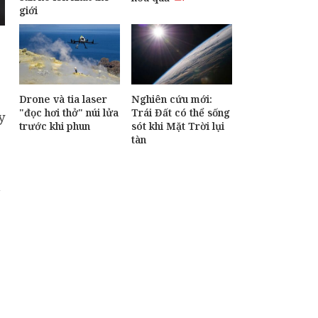
hành trình hồi sinh
giới
loài chim đặc hữu
Việt Nam
Muốn làm việc hiệu
quả hơn? Hãy thử
ngồi thẳng lưng
Drone và tia laser
Nghiên cứu mới:
"đọc hơi thở" núi lửa
Trái Đất có thể sống
y
trước khi phun
sót khi Mặt Trời lụi
tàn
n