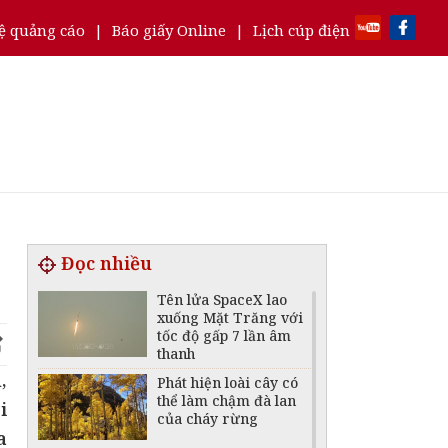
ệ quảng cáo
|
Báo giấy Online
|
Lịch cúp điện
Đọc nhiều
Tên lửa SpaceX lao
xuống Mặt Trăng với
tốc độ gấp 7 lần âm
thanh
,
Phát hiện loài cây có
thể làm chậm đà lan
i
của cháy rừng
a