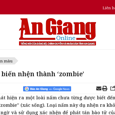
Liên h
ôn màu
ể biến nhện thành ‘zombie’
át hiện ra một loài nấm chưa từng được biết đến
zombie” (xác sống). Loại nấm này dụ nhện ra khỏ
t ngờ và sử dụng xác nhện để phát tán bào tử củ