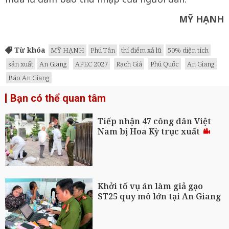
MỸ HẠNH
Từ khóa
MỸ HẠNH
Phú Tân
thí điểm xả lũ
50% diện tích
sản xuất
An Giang
APEC 2027
Rạch Giá
Phú Quốc
An Giang
Báo An Giang
Bạn có thể quan tâm
Tiếp nhận 47 công dân Việt
Nam bị Hoa Kỳ trục xuất
Khởi tố vụ án làm giả gạo
ST25 quy mô lớn tại An Giang