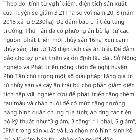
Theo đó, tính từ vụ thí điểm, diện tích sản xuất
của huyện sẽ giảm 3.211ha so với năm 2018 (năm
2018 xả lũ 9.230ha). Để đảm bảo chỉ tiêu tăng
trưởng, Phú Tân đã có phương án bù lại từ các
nguồn: phát triển mới thủy sản 16ha; xen canh
thủy sản; thu từ 1/3 diện tích cây ăn trái. Để đảm
bảo cho sự phát triển và ổn định lâu dài, Sở Nông
nghiệp và Phát triển nông thôn đề nghị huyện
Phú Tân chú trọng một số giải pháp: tăng giá trị
từ thủy sản và cây ăn trái bù cho phần giảm diện
tích nếp vụ 3; nghiên cứu để phát triển tăng thêm
rau màu và chăn nuôi để có mức tăng trưởng
bằng bình quân chung của tỉnh; áp dụng các tiến
bộ kỹ thuật như “3 giảm, 3 tăng”, “1 phải, 5 giảm”,
IPM trong sản xuất và lựa chọn mô hình sinh kế
mùa lũ đảm bảo thu nhập của người dân.