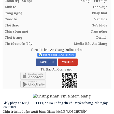
Chính trị - Xã hội
Xã hội - Từ thiện
Kinh tế
Giáo dục
Công nghệ
Pháp luật
Quốc tế
Văn hóa
Thể thao
Sức khỏe
Nhịp sống mới
Tam nông
Thời trang
Du lịch
Tin tức miền Tây
Media Báo An Giang
Theo dõi báo An Giang Online trên:
FACEBOOK
YOUTUBE
Tải Báo An Giang App
Giấy phép số 635/GP-BTTTT, do Bộ Thông tin và Truyền thông, cấp ngày
29/9/2021
Chịu trách nhiệm xuất bản:
Giám đốc
LÊ VĂN CHUYỂN