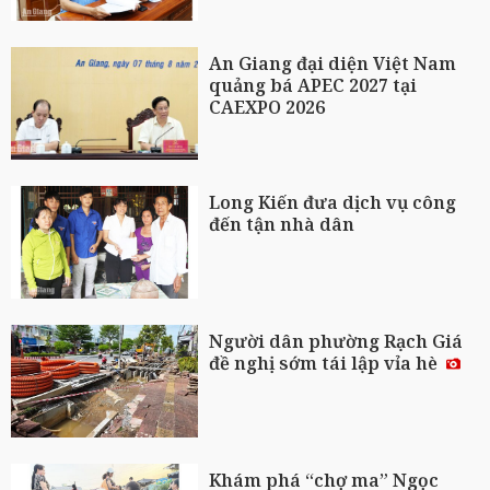
An Giang đại diện Việt Nam
quảng bá APEC 2027 tại
CAEXPO 2026
Long Kiến đưa dịch vụ công
đến tận nhà dân
Người dân phường Rạch Giá
đề nghị sớm tái lập vỉa hè
Khám phá “chợ ma” Ngọc