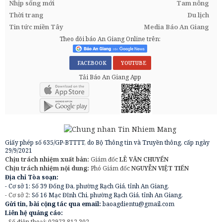
Nhịp sống mới
Tam nông
Thời trang
Du lịch
Tin tức miền Tây
Media Báo An Giang
Theo dõi báo An Giang Online trên:
FACEBOOK
YOUTUBE
Tải Báo An Giang App
Giấy phép số 635/GP-BTTTT, do Bộ Thông tin và Truyền thông, cấp ngày
29/9/2021
Chịu trách nhiệm xuất bản:
Giám đốc
LÊ VĂN CHUYỂN
Chịu trách nhiệm nội dung:
Phó Giám đốc
NGUYỄN VIỆT TIẾN
Địa chỉ Tòa soạn:
- Cơ sở 1: Số 39 Đống Đa, phường Rạch Giá, tỉnh An Giang.
- Cơ sở 2:
Số 16 Mạc Đĩnh Chi, phường Rạch Giá, tỉnh An Giang.
Gửi tin, bài cộng tác qua email:
baoagdientu@gmail.com
Liên hệ quảng cáo:
- Số điện thoại: 02973.812.302