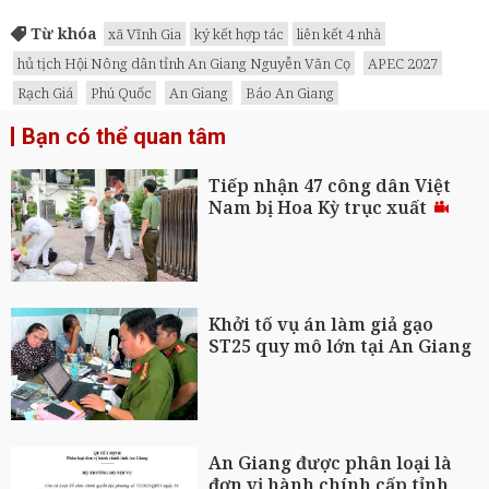
Từ khóa
xã Vĩnh Gia
ký kết hợp tác
liên kết 4 nhà
hủ tịch Hội Nông dân tỉnh An Giang Nguyễn Văn Cọ
APEC 2027
Rạch Giá
Phú Quốc
An Giang
Báo An Giang
Bạn có thể quan tâm
Tiếp nhận 47 công dân Việt
Nam bị Hoa Kỳ trục xuất
Khởi tố vụ án làm giả gạo
ST25 quy mô lớn tại An Giang
An Giang được phân loại là
đơn vị hành chính cấp tỉnh