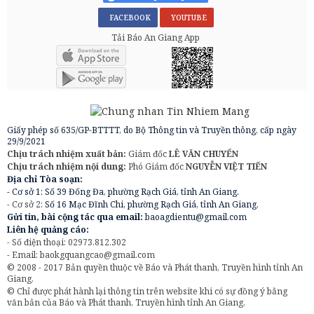
FACEBOOK
YOUTUBE
Tải Báo An Giang App
Giấy phép số 635/GP-BTTTT, do Bộ Thông tin và Truyền thông, cấp ngày
29/9/2021
Chịu trách nhiệm xuất bản:
Giám đốc
LÊ VĂN CHUYỂN
Chịu trách nhiệm nội dung:
Phó Giám đốc
NGUYỄN VIỆT TIẾN
Địa chỉ Tòa soạn:
- Cơ sở 1: Số 39 Đống Đa, phường Rạch Giá, tỉnh An Giang.
- Cơ sở 2:
Số 16 Mạc Đĩnh Chi, phường Rạch Giá, tỉnh An Giang.
Gửi tin, bài cộng tác qua email:
baoagdientu@gmail.com
Liên hệ quảng cáo:
- Số điện thoại: 02973.812.302
- Email:
baokgquangcao@gmail.com
© 2008 - 2017 Bản quyền thuộc về Báo và Phát thanh, Truyền hình tỉnh An
Giang.
© Chỉ được phát hành lại thông tin trên website khi có sự đồng ý bằng
văn bản của Báo và Phát thanh, Truyền hình tỉnh An Giang.