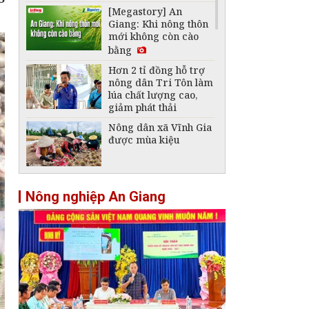
[Megastory] An
Giang: Khi nông thôn
mới không còn cào
bằng
Hơn 2 tỉ đồng hỗ trợ
nông dân Tri Tôn làm
lúa chất lượng cao,
giảm phát thải
Nông dân xã Vĩnh Gia
được mùa kiệu
Kết nối doanh nghiệp
Nông nghiệp An Giang
bao tiêu trái cây cho
nông dân Vĩnh Thạnh
Trung