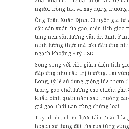
xuất khẩu có thể đạt được khá dễ dà
người trồng lúa và xây dựng thương
Ông Trần Xuân Định, Chuyên gia tư vấ
cấu sản xuất lúa gạo, diện tích gie
tăng nên sản lượng vẫn ổn định ở mứ
ninh lương thực mà còn đáp ứng nhu
ngạch khoảng 3 tỷ USD.
Song song với việc giảm diện tích gie
đáp ứng nhu cầu thị trường. Tại vùn
Long, tỷ lệ sử dụng giống lúa thơm đ
trọng gạo chất lượng cao chiếm gần 
khẩu bình quân năm sau thường cao 
giá gạo Thái Lan cùng chủng loại.
Tuy nhiên, chiến lược tái cơ cấu lúa 
hoạch sử dụng đất lúa của từng vùng