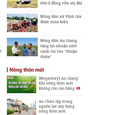
604 tỉ đồng vốn ưu đãi
Nông dân xã Vĩnh Gia
được mùa kiệu
Nông dân An Giang
tăng lợi nhuận nhờ
n
canh tác lúa "thuận
thiên"
Nông thôn mới
[Megastory] An Giang:
Khi nông thôn mới
không còn cào bằng
An Châu tập trung
nguồn lực xây dựng
nông thôn mới