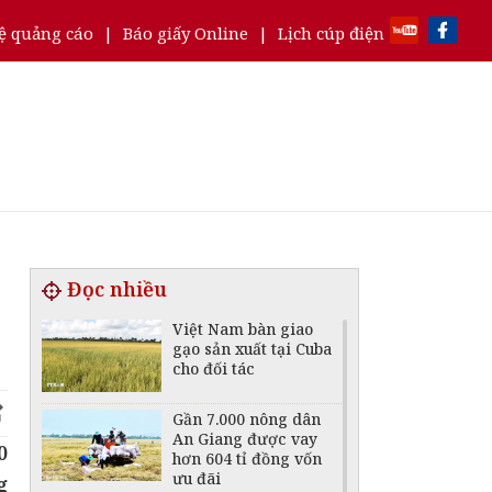
ệ quảng cáo
|
Báo giấy Online
|
Lịch cúp điện
Đọc nhiều
Việt Nam bàn giao
gạo sản xuất tại Cuba
cho đối tác
Gần 7.000 nông dân
An Giang được vay
0
hơn 604 tỉ đồng vốn
ưu đãi
g