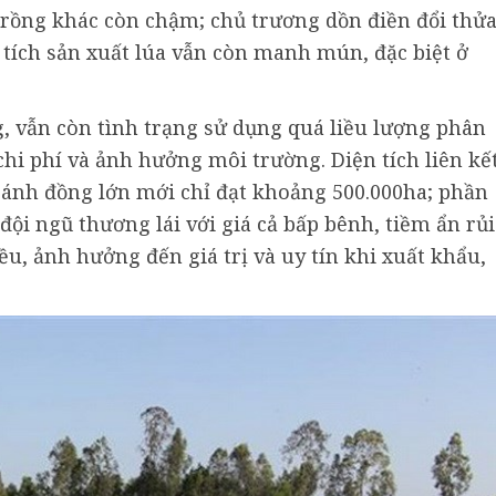
 trồng khác còn chậm; chủ trương dồn điền đổi thử
tích sản xuất lúa vẫn còn manh mún, đặc biệt ở
g, vẫn còn tình trạng sử dụng quá liều lượng phân
chi phí và ảnh hưởng môi trường. Diện tích liên kế
 cánh đồng lớn mới chỉ đạt khoảng 500.000ha; phần
đội ngũ thương lái với giá cả bấp bênh, tiềm ẩn rủi
u, ảnh hưởng đến giá trị và uy tín khi xuất khẩu,