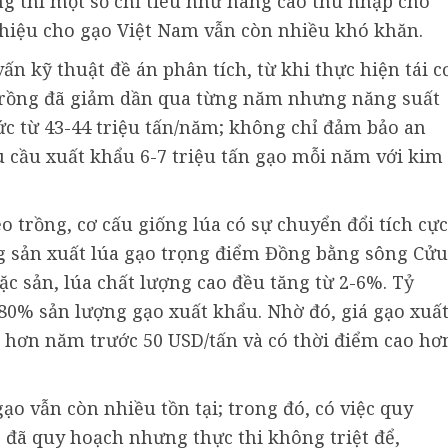
ng thì một số chỉ tiêu như nâng cao thu nhập cho
 hiệu cho gạo Việt Nam vẫn còn nhiều khó khăn.
n kỹ thuật đề án phân tích, từ khi thực hiện tái c
o trồng đã giảm dần qua từng năm nhưng năng suất
c từ 43-44 triệu tấn/năm; không chỉ đảm bảo an
 cầu xuất khẩu 6-7 triệu tấn gạo mỗi năm với kim
o trồng, cơ cấu giống lúa có sự chuyển đổi tích cực
g sản xuất lúa gạo trọng điểm Đồng bằng sông Cửu
ặc sản, lúa chất lượng cao đều tăng từ 2-6%. Tỷ
80% sản lượng gạo xuất khẩu. Nhờ đó, giá gạo xuấ
hơn năm trước 50 USD/tấn và có thời điểm cao hơ
gạo vẫn còn nhiều tồn tại; trong đó, có việc quy
 đã quy hoạch nhưng thực thi không triệt để,