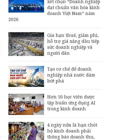
xét chọn “Doanh nghiệp
đạt chuẩn văn hóa kinh
doanh Việt Nam” năm
2026
Gia hạn thuế, giảm phí,
hỗ trợ giá xăng dầu tiếp
sức doanh nghiệp và
người dân
Tạo cơ chế để doanh
nghiệp nhà nước dám
bứt phá
Hơn 50 học viên được
tập huấn ứng dụng AI
trong kinh doanh
4 ngày nữa là hạn chót
hộ kinh doanh phải
ụ
thông báo doanh thu,