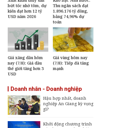
Xuất khẩu thủy sản
Kho bạc Nhà nước:
bứt tốc nhờ tôm, dự
Thu ngân sách đạt
kiến đạt hơn 12 tỷ
1.896.176 tỷ đồng,
USD năm 2026
bằng 74,96% dự
toán
Giá xăng dầu hôm
Giá vàng hôm nay
nay (7/8): Giá dầu
(7/8): Tiếp đà tăng
thế giới tăng hơn 3
mạnh
USD
,
Doanh nhân - Doanh nghiệp
Hậu hợp nhất, doanh
nghiệp An Giang kỳ vọng
gì?
Khởi động chương trình