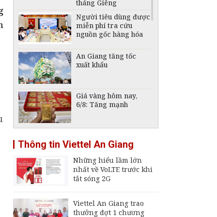
tháng Giêng
g
Người tiêu dùng được
n
miễn phí tra cứu
nguồn gốc hàng hóa
An Giang tăng tốc
xuất khẩu
Giá vàng hôm nay,
6/8: Tăng mạnh
u
Tái cấu trúc ngành
Thông tin Viettel An Giang
đóng tàu, phát triển
công nghiệp hàng hải
Những hiểu lầm lớn
quốc gia
nhất về VoLTE trước khi
tắt sóng 2G
Viettel An Giang trao
thưởng đợt 1 chương