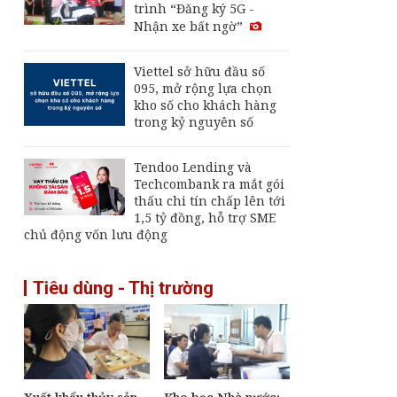
trình “Đăng ký 5G -
Nhận xe bất ngờ”
Viettel sở hữu đầu số
095, mở rộng lựa chọn
kho số cho khách hàng
trong kỷ nguyên số
Tendoo Lending và
Techcombank ra mắt gói
thấu chi tín chấp lên tới
1,5 tỷ đồng, hỗ trợ SME
chủ động vốn lưu động
Tiêu dùng - Thị trường