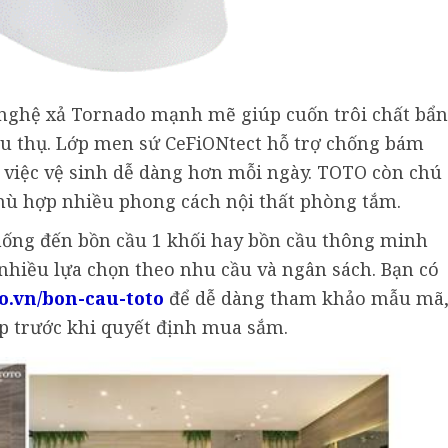
nghệ xả Tornado mạnh mẽ giúp cuốn trôi chất bẩn
u thụ. Lớp men sứ CeFiONtect hỗ trợ chống bám
p việc vệ sinh dễ dàng hơn mỗi ngày. TOTO còn chú
 phù hợp nhiều phong cách nội thất phòng tắm.
hống đến bồn cầu 1 khối hay bồn cầu thông minh
nhiều lựa chọn theo nhu cầu và ngân sách. Bạn có
ho.vn/bon-cau-toto
để dễ dàng tham khảo mẫu mã
p trước khi quyết định mua sắm.