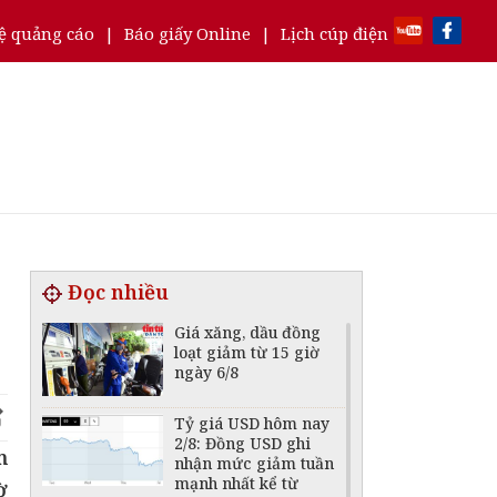
ệ quảng cáo
|
Báo giấy Online
|
Lịch cúp điện
Đọc nhiều
Giá xăng, dầu đồng
loạt giảm từ 15 giờ
ngày 6/8
Tỷ giá USD hôm nay
2/8: Đồng USD ghi
m
nhận mức giảm tuần
mạnh nhất kể từ
ờ