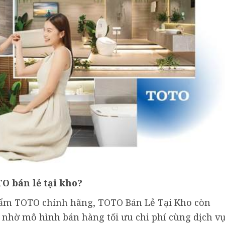
OTO
bán
lẻ
tại
kho?
hẩm TOTO chính hãng, TOTO Bán Lẻ Tại Kho còn
 nhờ mô hình bán hàng tối ưu chi phí cùng dịch v